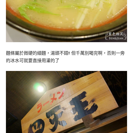
麵條屬於微硬的細麵，湯頭不錯!! 但千萬別喝完啊，否則一旁
的冰水可就要直接用灌的了