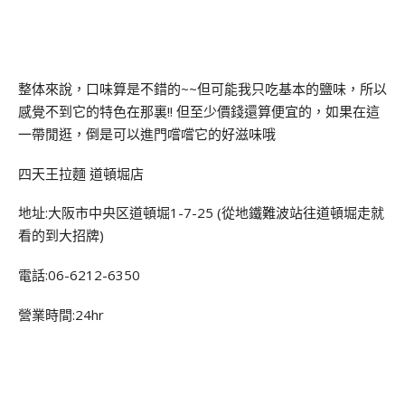
整体來說，口味算是不錯的~~但可能我只吃基本的鹽味，所以
感覺不到它的特色在那裏!! 但至少價錢還算便宜的，如果在這
一帶閒逛，倒是可以進門嚐嚐它的好滋味哦
四天王拉麵 道頓堀店
地址:大阪市中央区道頓堀1-7-25 (從地鐵難波站往道頓堀走就
看的到大招牌)
電話:06-6212-6350
營業時間:24hr