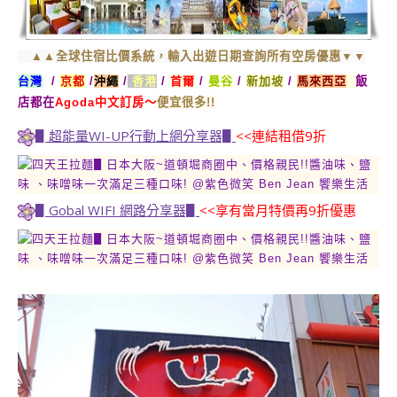
▲▲全球住宿比價系統，輸入出遊日期查詢所有空房優惠▼▼
台灣
/
京都
/
沖繩
/
香港
/
首爾
/
曼谷
/
新加坡
/
馬來西亞
飯
店都在
Agoda中文訂房～
便宜很多!!
▋超能量WI-UP行動上網分享器▋
<<連結租借9折
▋Gobal WIFI 網路分享器▋
<<享有當月特價再9折優惠