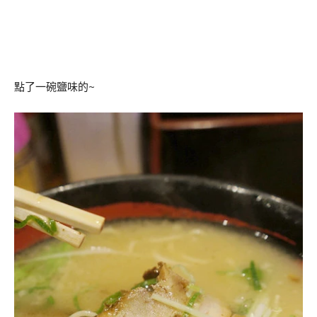
點了一碗鹽味的~