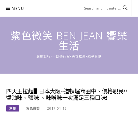
Skip
MENU
to
content
紫色微笑 BEN JEAN 饗樂
生活
深度旅行•一日遊行程•美食推薦•親子景點
四天王拉麵▋日本大阪~道頓堀商圈中、價格親民!!
醬油味、鹽味 、味噌味一次滿足三種口味!
京都
紫色微笑
2017-01-16