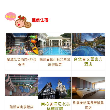
推薦住宿:
台北
★
文華東方
蘭城晶英酒店~芬朵
蘇澳★瓏山林冷熱泉
酒店
奇堡
度假飯店
礁溪★礁溪長榮鳳凰
南投
★
清境老英
礁溪★山泉飯店
酒店
格蘭莊園