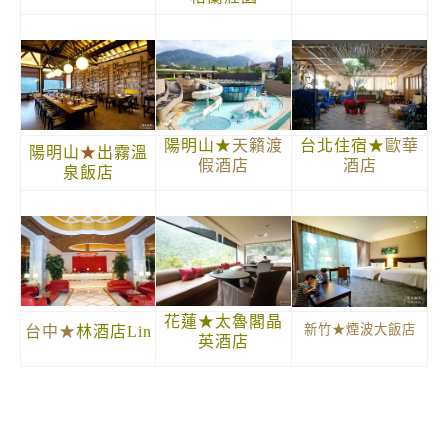
陽明山★
天籟渡
台北住宿★
歐華
陽明山
★
出霧溫
假酒店
酒店
泉飯店
花蓮★太魯閣晶
新竹
★
煙波大飯店
台中★
林酒店Lin
英酒店