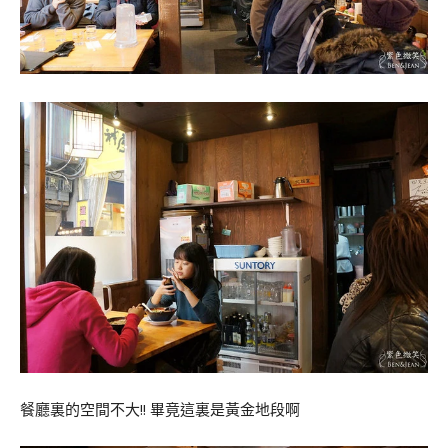
餐廳裏的空間不大!! 畢竟這裏是黃金地段啊