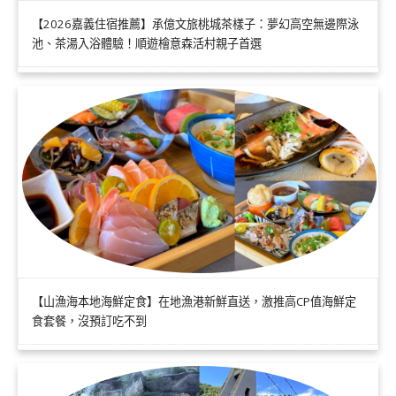
【2026嘉義住宿推薦】承億文旅桃城茶樣子：夢幻高空無邊際泳
池、茶湯入浴體驗！順遊檜意森活村親子首選
【山漁海本地海鮮定食】在地漁港新鮮直送，激推高CP值海鮮定
食套餐，沒預訂吃不到