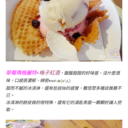
草莓瑪格麗特
梅子紅酒
+
，酸酸甜甜的好味道，沒什麼酒
味，口感很濃郁、綿密
甜而不膩的冰淇淋，還有些拔絲的感覺，難怪眾多雜誌推薦不
已。
冰淇淋的餅皮做的很特殊，還有它的湯匙表面一顆顆好讓人挖
取。