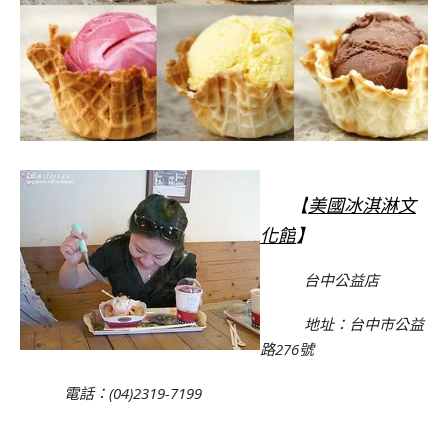
【
美國冰淇淋文
化館
】
台中公益店
地址：台中市公益
路276號
電話：(04)2319-7199