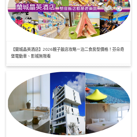
【蘭城晶英酒店】2026親子飯店攻略ㄧ泊二食房型價格！芬朵奇
堡電動車、影城無限看