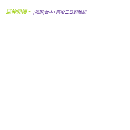
延伸閱讀 ~
[旅遊]台中+南投三日遊雜記