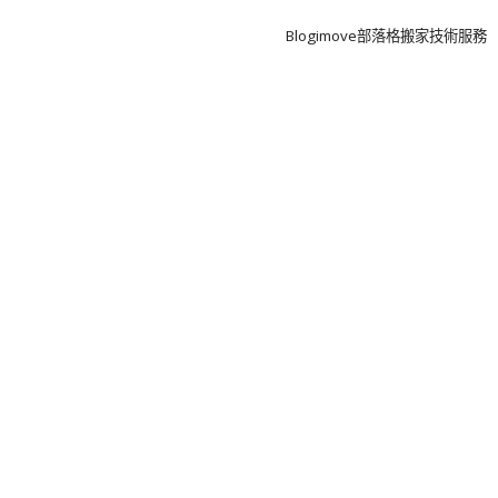
Boston
Theme
Blogimove部落格搬家技術服務
by
FameThemes