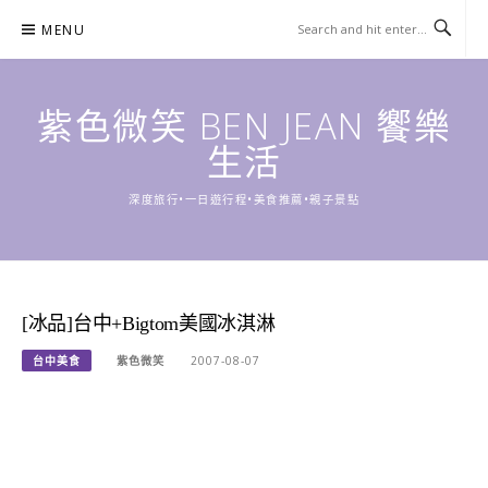
Skip
MENU
to
content
紫色微笑 BEN JEAN 饗樂
生活
深度旅行•一日遊行程•美食推薦•親子景點
[冰品]台中+Bigtom美國冰淇淋
台中美食
紫色微笑
2007-08-07