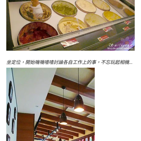
坐定位，開始嘰嘰喳喳討論各自工作上的事，不忘玩起相機…