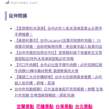
POST VIEWS:
3,427
延伸閱讀
【宮原眼科冰淇淋】台中必吃人氣冰淇淋菜單＆必買伴
手禮推薦！
【美登利壽司】台中LaLaport店壽司放題吃到飽！ 70
項壽司現做、自助吧無限供應，來自東京超人氣壽司店
【台中市第四信用合作社】宮原眼科旗下老屋新生文青
風甜點店!特色冰淇淋與甜點必吃攻略
【可口牛肉麵】台中必比登平價牛肉麵，必吃招牌紅燒
牛肉麵35種中藥材熬煮 湯頭鮮美肉大塊
【豬頭三大坑炸粿蚵嗲】台中大坑排隊美食推薦，必吃
超人氣炸粿、蚵嗲、筍湯
台中吃到飽餐廳》日光溫泉會館花見西餐廳，螃蟹 生魚
片吃到飽 生啤酒無限暢飲，還能泡湯!
宜蘭景點
花蓮景點
台東景點
台北景點