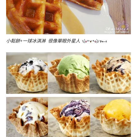
小鬆餅+一球冰淇淋 很像單眼外星人