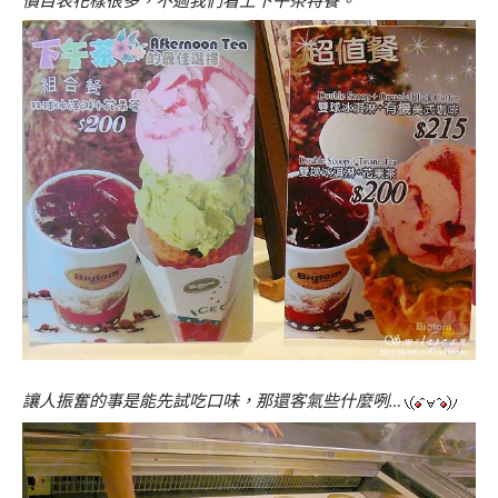
讓人振奮的事是能先試吃口味，那還客氣些什麼咧…