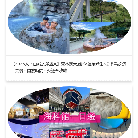
【2026太平山鳩之澤溫泉】森林露天湯屋×溫泉煮蛋×芬多精步道
｜票價、開放時間、交通全攻略