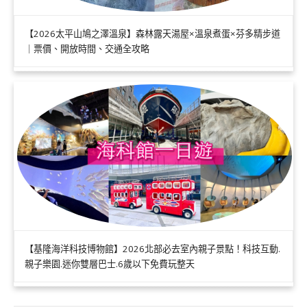
【2026太平山鳩之澤溫泉】森林露天湯屋×溫泉煮蛋×芬多精步道
｜票價、開放時間、交通全攻略
【基隆海洋科技博物館】2026北部必去室內親子景點！科技互動.
親子樂園.迷你雙層巴士.6歲以下免費玩整天