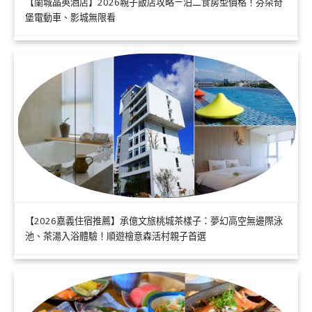
【蘭城晶英酒店】2026親子飯店攻略ㄧ泊二食房型價格！芬朵奇
堡電動車、影城無限看
【2026嘉義住宿推薦】承億文旅桃城茶樣子：夢幻高空無邊際泳
池、茶湯入浴體驗！順遊檜意森活村親子首選