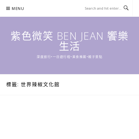
Skip
MENU
to
content
紫色微笑 BEN JEAN 饗樂
生活
深度旅行•一日遊行程•美食推薦•親子景點
標籤:
世界辣椒文化館