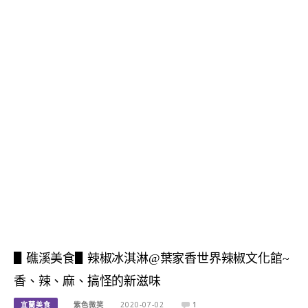
▋礁溪美食▋辣椒冰淇淋@葉家香世界辣椒文化館~
香、辣、麻、搞怪的新滋味
宜蘭美食
紫色微笑
2020-07-02
1