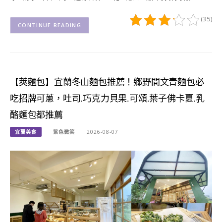
(35)
CONTINUE READING
【莢麵包】宜蘭冬山麵包推薦！鄉野間文青麵包必
吃招牌可蔥，吐司.巧克力貝果.可頌.葉子佛卡夏.乳
酪麵包都推薦
宜蘭美食
紫色微笑
2026-08-07