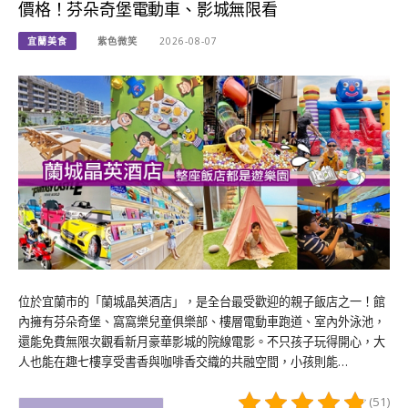
價格！芬朵奇堡電動車、影城無限看
宜蘭美食
紫色微笑
2026-08-07
位於宜蘭市的「蘭城晶英酒店」，是全台最受歡迎的親子飯店之一！館
內擁有芬朵奇堡、窩窩樂兒童俱樂部、樓層電動車跑道、室內外泳池，
還能免費無限次觀看新月豪華影城的院線電影。不只孩子玩得開心，大
人也能在趣七樓享受書香與咖啡香交織的共融空間，小孩則能…
(51)