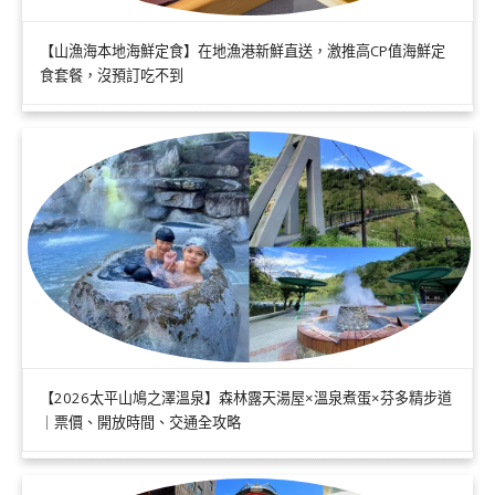
【山漁海本地海鮮定食】在地漁港新鮮直送，激推高CP值海鮮定
食套餐，沒預訂吃不到
【2026太平山鳩之澤溫泉】森林露天湯屋×溫泉煮蛋×芬多精步道
｜票價、開放時間、交通全攻略