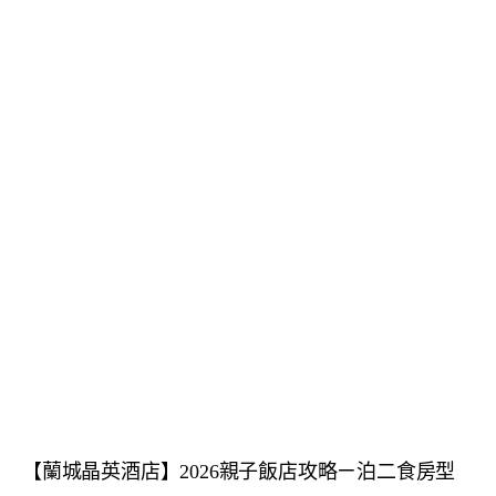
【蘭城晶英酒店】2026親子飯店攻略ㄧ泊二食房型