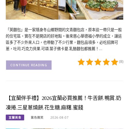
「莢麵包」是一家隱身冬山鄉野間的文青麵包店，原本這一帶只是一般
的住宅區，實在不是開店的好地點。後來慈心華德福小學的成立，讓這
區多了不少外來人口，也帶動了不少行業，麵包品項多，必吃招牌可
蔥，吐司.巧克力貝果.可頌.葉子佛卡夏.乳酪麵包都推薦！…
(8)
CONTINUE READING
【宜蘭伴手禮】2026宜蘭必買推薦！牛舌餅.鴨賞.奶
凍捲.三星蔥燒餅.花生糖.麻糬.蜜餞
宜蘭美食
紫色微笑
2026-08-07