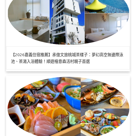
【2026嘉義住宿推薦】承億文旅桃城茶樣子：夢幻高空無邊際泳
池、茶湯入浴體驗！順遊檜意森活村親子首選