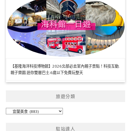
【基隆海洋科技博物館】2026北部必去室內親子景點！科技互動.
親子樂園.迷你雙層巴士.6歲以下免費玩整天
旅遊分類
旅
遊
分
駐站達人
類