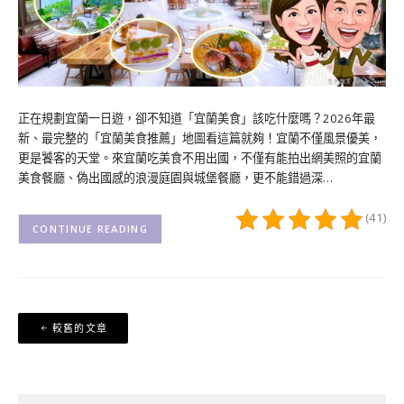
正在規劃宜蘭一日遊，卻不知道「宜蘭美食」該吃什麼嗎？2026年最
新、最完整的「宜蘭美食推薦」地圖看這篇就夠！宜蘭不僅風景優美，
更是饕客的天堂。來宜蘭吃美食不用出國，不僅有能拍出網美照的宜蘭
美食餐廳、偽出國感的浪漫庭園與城堡餐廳，更不能錯過深…
(41)
CONTINUE READING
文
較舊的文章
章
導
覽