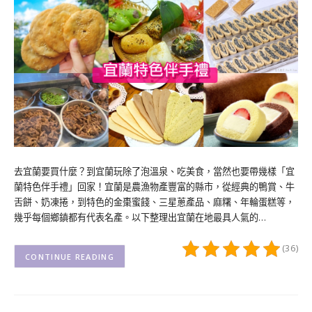
去宜蘭要買什麼？到宜蘭玩除了泡溫泉、吃美食，當然也要帶幾樣「宜
蘭特色伴手禮」回家！宜蘭是農漁物產豐富的縣市，從經典的鴨賞、牛
舌餅、奶凍捲，到特色的金棗蜜餞、三星蔥產品、麻糬、年輪蛋糕等，
幾乎每個鄉鎮都有代表名產。以下整理出宜蘭在地最具人氣的…
(36)
CONTINUE READING