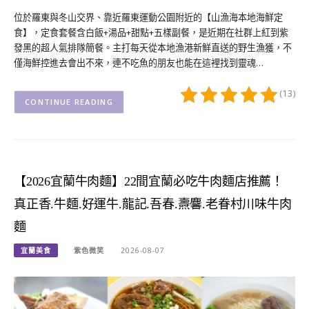
位於羅東與冬山交界、靠近羅東運動公園附近的【山漁海本地海鮮定
食】，定食套餐含白飯+湯品+甜點+五樣副餐，是近期在社群上紅到紫
發黑的超人氣排隊簡餐。主打每天從本地漁港新鮮直送的野生漁獲，不
僅海鮮控進去會出不來，連不吃魚的朋友也能在這裡找到靈魂…
(13)
CONTINUE READING
【2026宜蘭牛肉麵】22間宜蘭必吃牛肉麵店推薦！
真正香.牛麵.好運牛.龍記.吾春.燾麘.老眷村川味牛肉
麵
宜蘭美食
紫色微笑
2026-08-07