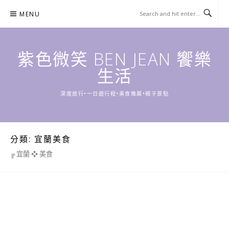
Skip
MENU
to
content
紫色微笑 BEN JEAN 饗樂
生活
深度旅行•一日遊行程•美食推薦•親子景點
分類:
宜蘭美食
╔ 宜蘭 ❖ 美食