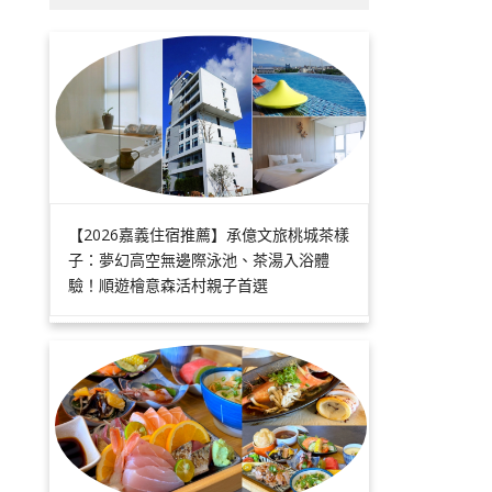
【2026嘉義住宿推薦】承億文旅桃城茶樣
子：夢幻高空無邊際泳池、茶湯入浴體
驗！順遊檜意森活村親子首選