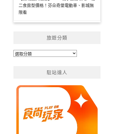
二食房型價格！芬朵奇堡電動車、影城無
限看
旅遊分類
旅
遊
分
駐站達人
類