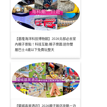
【基隆海洋科技博物館】2026北部必去室
內親子景點！科技互動.親子樂園.迷你雙
層巴士.6歲以下免費玩整天
【蘭城晶英酒店】2026親子飯店攻略ㄧ泊