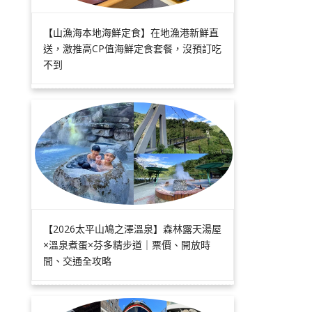
【山漁海本地海鮮定食】在地漁港新鮮直
送，激推高CP值海鮮定食套餐，沒預訂吃
不到
【2026太平山鳩之澤溫泉】森林露天湯屋
×溫泉煮蛋×芬多精步道｜票價、開放時
間、交通全攻略