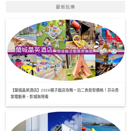
最新玩樂
【蘭城晶英酒店】2026親子飯店攻略ㄧ泊二食房型價格！芬朵奇
堡電動車、影城無限看