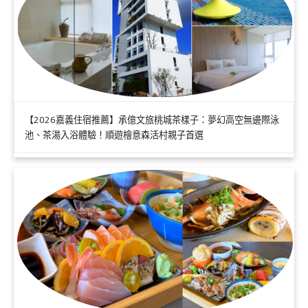
【2026嘉義住宿推薦】承億文旅桃城茶樣子：夢幻高空無邊際泳
池、茶湯入浴體驗！順遊檜意森活村親子首選