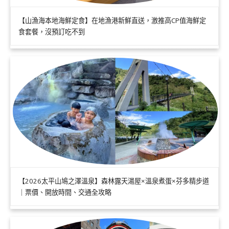
【山漁海本地海鮮定食】在地漁港新鮮直送，激推高CP值海鮮定
食套餐，沒預訂吃不到
【2026太平山鳩之澤溫泉】森林露天湯屋×溫泉煮蛋×芬多精步道
｜票價、開放時間、交通全攻略