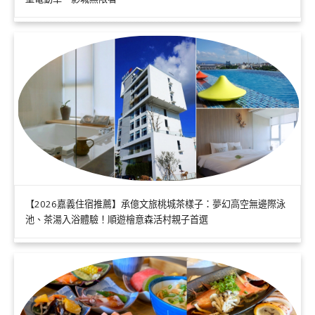
【2026嘉義住宿推薦】承億文旅桃城茶樣子：夢幻高空無邊際泳
池、茶湯入浴體驗！順遊檜意森活村親子首選