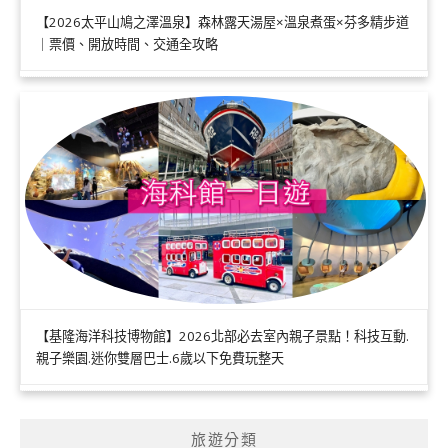
【2026太平山鳩之澤溫泉】森林露天湯屋×溫泉煮蛋×芬多精步道
｜票價、開放時間、交通全攻略
【基隆海洋科技博物館】2026北部必去室內親子景點！科技互動.
親子樂園.迷你雙層巴士.6歲以下免費玩整天
旅遊分類