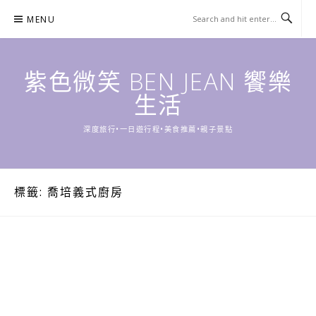
Skip
MENU
to
content
紫色微笑 BEN JEAN 饗樂
生活
深度旅行•一日遊行程•美食推薦•親子景點
標籤:
喬培義式廚房