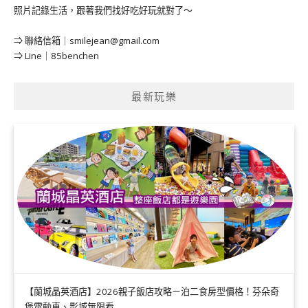
照片記錄生活，跟著我們找好吃好玩就對了～
⇒ 聯絡信箱｜
smilejean@gmail.com
⇒ Line｜85benchen
最新玩樂
【蘭城晶英酒店】2026親子飯店攻略ㄧ泊二食房型價格！芬朵奇
堡電動車、影城無限看