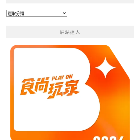
旅
遊
分
駐站達人
類