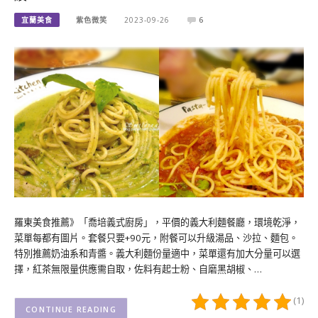
宜蘭美食
紫色微笑
2023-09-26
6
羅東美食推薦》「喬培義式廚房」，平價的義大利麵餐廳，環境乾淨，
菜單每都有圖片。套餐只要+90元，附餐可以升級湯品、沙拉、麵包。
特別推薦奶油系和青醬。義大利麵份量適中，菜單還有加大分量可以選
擇，紅茶無限量供應需自取，佐料有起士粉、自磨黑胡椒、…
(1)
CONTINUE READING