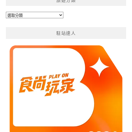
旅遊分類
旅
遊
分
駐站達人
類