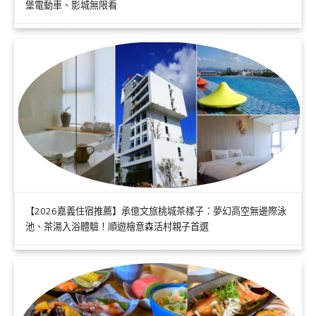
堡電動車、影城無限看
【2026嘉義住宿推薦】承億文旅桃城茶樣子：夢幻高空無邊際泳
池、茶湯入浴體驗！順遊檜意森活村親子首選