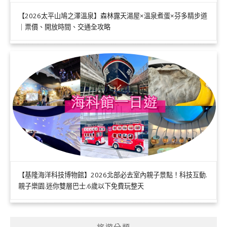
【2026太平山鳩之澤溫泉】森林露天湯屋×溫泉煮蛋×芬多精步道
｜票價、開放時間、交通全攻略
【基隆海洋科技博物館】2026北部必去室內親子景點！科技互動.
親子樂園.迷你雙層巴士.6歲以下免費玩整天