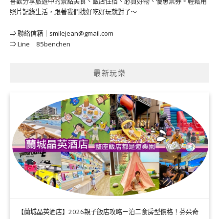
喜歡分享旅遊中的景點美食、飯店住宿、必買好物、優惠票券。輕鬆用
照片記錄生活，跟著我們找好吃好玩就對了～
⇒ 聯絡信箱｜
smilejean@gmail.com
⇒ Line｜85benchen
最新玩樂
【蘭城晶英酒店】2026親子飯店攻略ㄧ泊二食房型價格！芬朵奇