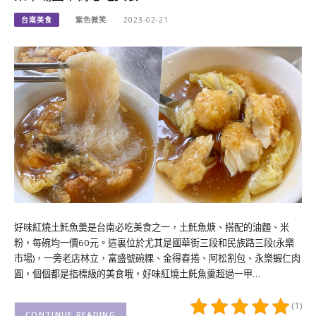
台南美食
紫色微笑
2023-02-21
好味紅燒土魠魚羹是台南必吃美食之一，土魠魚焿、搭配的油麵、米
粉，每碗均一價60元。這裏位於尤其是國華街三段和民族路三段(永樂
市場)，一旁老店林立，富盛號碗粿、金得春捲、阿松割包、永樂蝦仁肉
圓，個個都是指標級的美食哦，好味紅燒土魠魚羹超過一甲…
(1)
CONTINUE READING