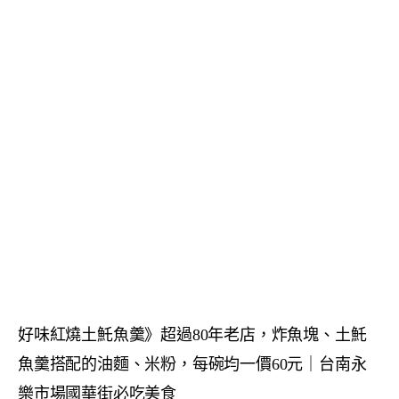
好味紅燒土魠魚羹》超過80年老店，炸魚塊、土魠
魚羹搭配的油麵、米粉，每碗均一價60元｜台南永
樂市場國華街必吃美食