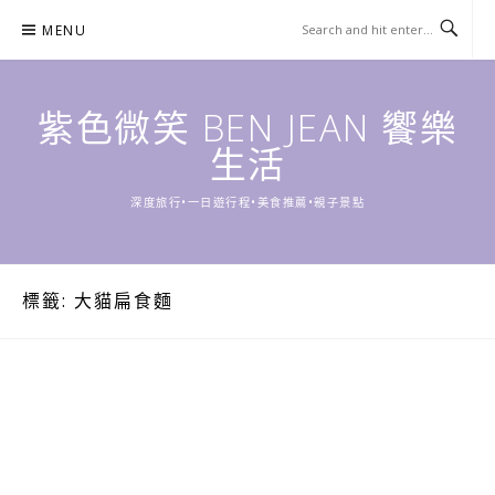
Skip
MENU
to
content
紫色微笑 BEN JEAN 饗樂
生活
深度旅行•一日遊行程•美食推薦•親子景點
標籤:
大貓扁食麵