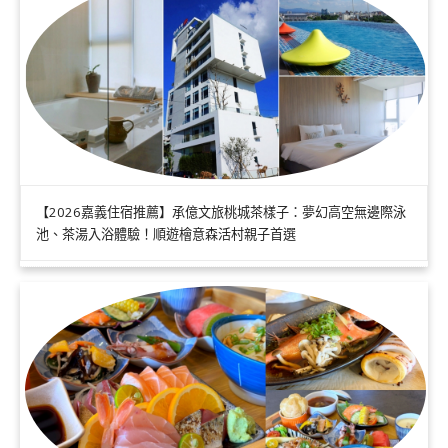
【2026嘉義住宿推薦】承億文旅桃城茶樣子：夢幻高空無邊際泳
池、茶湯入浴體驗！順遊檜意森活村親子首選