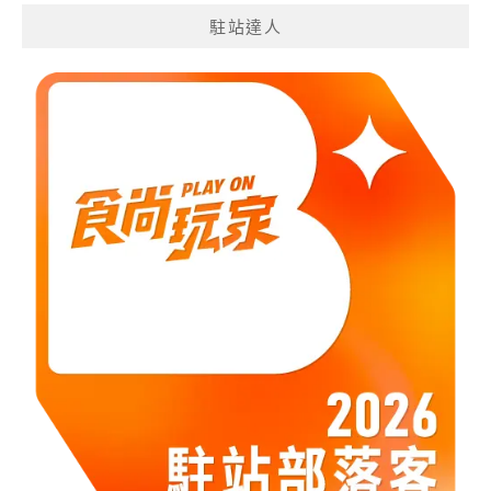
分
駐站達人
類