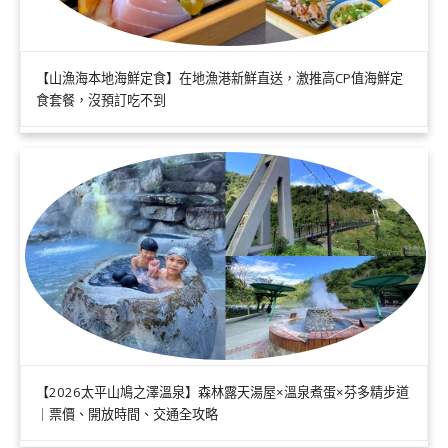
【山漁海本地海鮮定食】在地漁港新鮮直送，激推高CP值海鮮定
食套餐，沒預訂吃不到
【2026太平山鳩之澤溫泉】森林露天湯屋×溫泉煮蛋×芬多精步道
｜票價、開放時間、交通全攻略