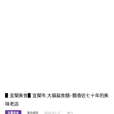
▋宜蘭美食▋宜蘭市.大貓扁食麵~飄香近七十年的美
味老店
宜蘭美食
紫色微笑
2020-01-17
1