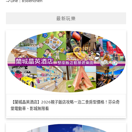
⇒ Line｜85benchen
最新玩樂
【蘭城晶英酒店】2026親子飯店攻略ㄧ泊二食房型價格！芬朵奇
堡電動車、影城無限看