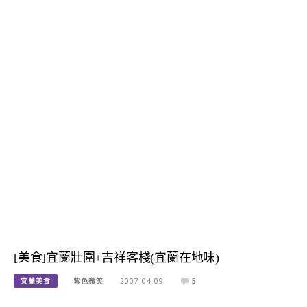
[美食]宜蘭壯圍+吉祥客棧(宜蘭在地味)
宜蘭美食
紫色微笑
2007-04-09
5