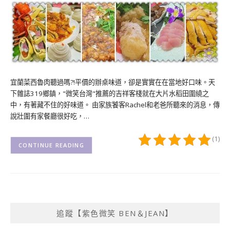
宜蘭菜西魯肉聽過嗎?!平價的辦桌味道，卻是實實在在當地好口味。天
下雜誌319鄉鎮，"微笑台灣"推薦的吉祥客棧就在大片水稻田圍繞之
中，有著藏不住的好味道。 由家族饕客Rachel和老爸所聽來的消息，傳
說壯圍有家餐廳很好吃，…
(1)
CONTINUE READING
追蹤【紫色微笑 BEN＆JEAN】