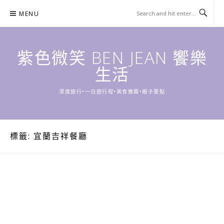
Skip
MENU
to
content
紫色微笑 BEN JEAN 饗樂
生活
深度旅行•一日遊行程•美食推薦•親子景點
標籤:
宜蘭吉祥餐廳