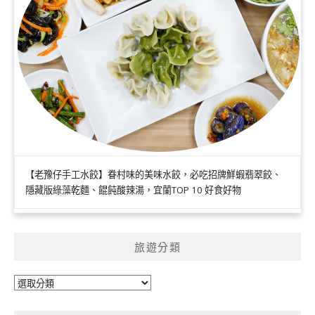
【老豫仔手工水餃】眷村味的美味水餃，必吃招牌鮮蝦翡翠餃、
隱藏版綠藻乾麵、餛飩酸辣湯，宜蘭TOP 10 好食好物
旅遊分類
旅
遊
分