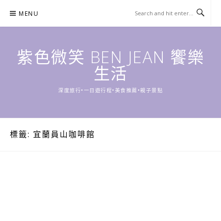
Skip
MENU
to
content
紫色微笑 BEN JEAN 饗樂
生活
深度旅行•一日遊行程•美食推薦•親子景點
標籤:
宜蘭員山咖啡館