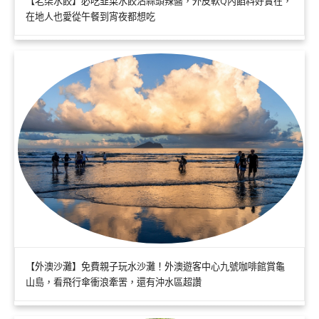
【老柒水餃】必吃韭菜水餃沾蒜頭辣醬，外皮軟Q內餡料好實在，
在地人也愛從午餐到宵夜都想吃
【外澳沙灘】免費親子玩水沙灘！外澳遊客中心九號咖啡館賞龜
山島，看飛行傘衝浪牽罟，還有沖水區超讚