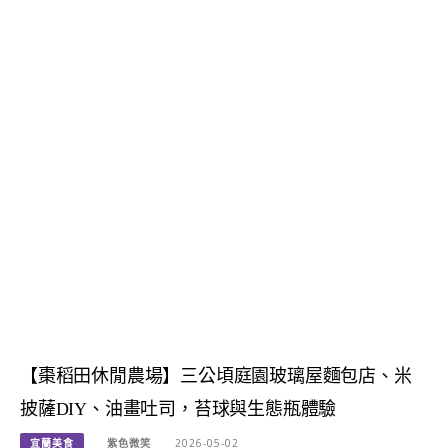
【棗稻田休閒農場】三公頃庭園玻璃屋麵包店、米
披薩DIY、油畫吐司，苔球與生態瓶體驗
宜蘭美食
紫色微笑
2026-05-02