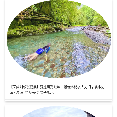
【宜蘭圳頭鴛鴦溪】雙連埤鴛鴦溪上游玩水秘境！免門票溪水清
涼、溪底平坦超適合親子戲水