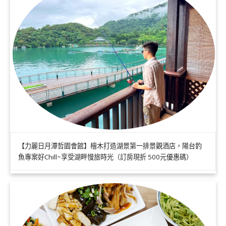
【力麗日月潭哲園會館】檜木打造湖景第一排景觀酒店，陽台釣
魚專案好Chill~享受湖畔慢旅時光（訂房現折 500元優惠碼）