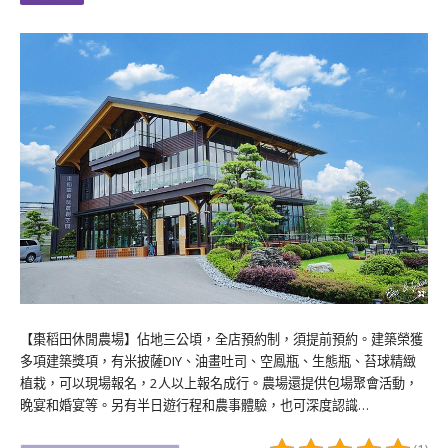
【棗稻田休閒農場】佔地三公頃，全店預約制，須提前預約。建築榮獲
多項建築獎項，有米披薩DIY、油畫吐司、空鳳瓶、生態瓶、苔球精緻
植栽，可以現場報名，2人以上報名成行。農場還提供包場聚會活動，
晚宴和婚宴等。另有半日遊行程和農事體驗，也可深度認識…