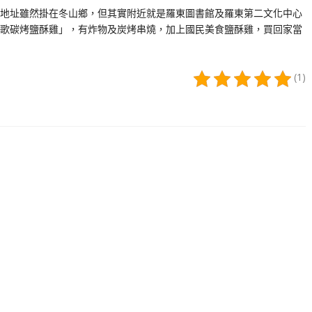
地址雖然掛在冬山鄉，但其實附近就是羅東圖書館及羅東第二文化中心
歌碳烤鹽酥雞」，有炸物及炭烤串燒，加上國民美食鹽酥雞，買回家當
(1)