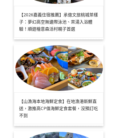
【2026嘉義住宿推薦】承億文旅桃城茶樣
子：夢幻高空無邊際泳池、茶湯入浴體
驗！順遊檜意森活村親子首選
【山漁海本地海鮮定食】在地漁港新鮮直
送，激推高CP值海鮮定食套餐，沒預訂吃
不到