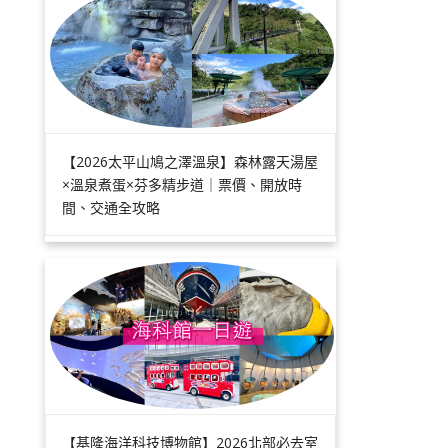
【2026太平山鳩之澤溫泉】森林露天湯屋
×溫泉煮蛋×芬多精步道｜票價、開放時
間、交通全攻略
【基隆海洋科技博物館】2026北部必去室