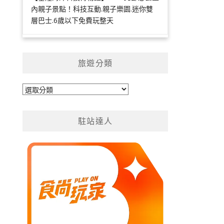
內親子景點！科技互動.親子樂園.迷你雙
層巴士.6歲以下免費玩整天
旅遊分類
旅
遊
分
駐站達人
類