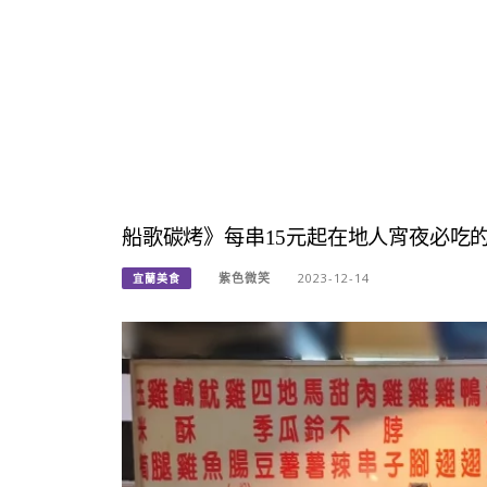
船歌碳烤》每串15元起在地人宵夜必吃
紫色微笑
2023-12-14
宜蘭美食