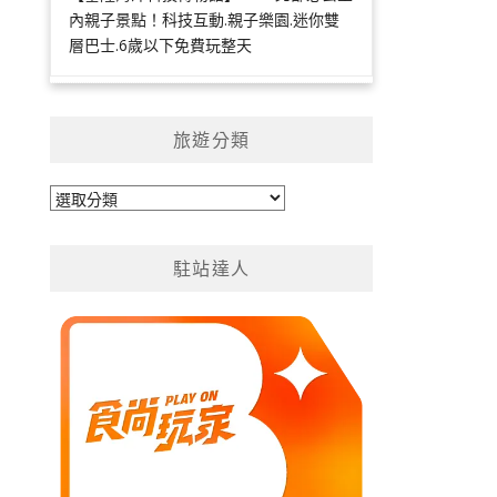
內親子景點！科技互動.親子樂園.迷你雙
層巴士.6歲以下免費玩整天
旅遊分類
旅
遊
分
駐站達人
類