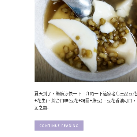
夏天到了，繼續涼快一下。介紹一下這家老店王品豆花 (
+花生)、綜合口味(豆花+粉圓+綠豆)。豆花香濃可
泥之類…
CONTINUE READING