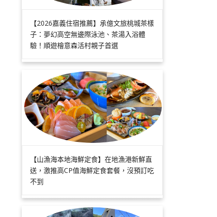
【2026嘉義住宿推薦】承億文旅桃城茶樣
子：夢幻高空無邊際泳池、茶湯入浴體
驗！順遊檜意森活村親子首選
【山漁海本地海鮮定食】在地漁港新鮮直
送，激推高CP值海鮮定食套餐，沒預訂吃
不到