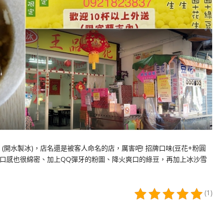
開水製冰)，店名還是被客人命名的店，厲害吧! 招牌口味(豆花+粉圓
口，口感也很綿密、加上QQ彈牙的粉圖、降火爽口的綠豆，再加上冰沙雪
(1)