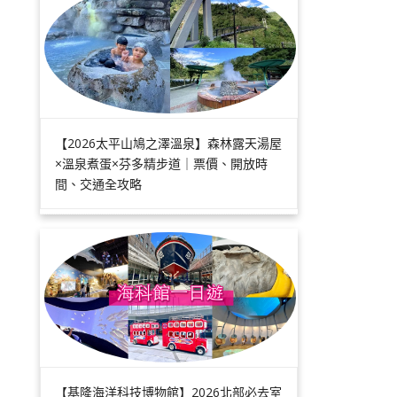
【2026太平山鳩之澤溫泉】森林露天湯屋
×溫泉煮蛋×芬多精步道｜票價、開放時
間、交通全攻略
【基隆海洋科技博物館】2026北部必去室