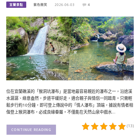
宜蘭景點
紫色微笑
2026-06-03
4
位在宜蘭礁溪的「猴洞坑瀑布」是當地最容易親近的瀑布之一，沿途溪
水潺潺、綠意盎然，步道平緩好走，適合親子與情侶一同踏青。只需輕
鬆步行約10分鐘，即可登上傳說中的「情人瀑布」頂端，據說有情者相
偕登上猴洞瀑布，必成良緣眷屬。不僅能在天然山泉中戲水…
(13)
CONTINUE READING