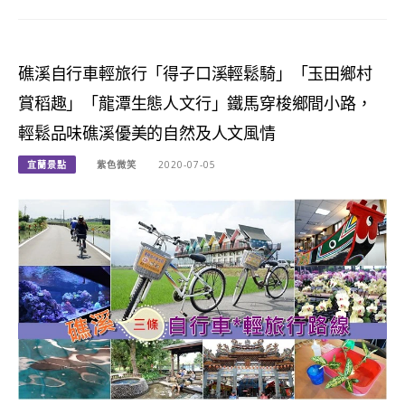
礁溪自行車輕旅行「得子口溪輕鬆騎」「玉田鄉村
賞稻趣」「龍潭生態人文行」鐵馬穿梭鄉間小路，
輕鬆品味礁溪優美的自然及人文風情
宜蘭景點
紫色微笑
2020-07-05