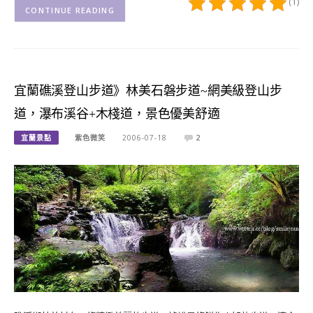
(1)
CONTINUE READING
宜蘭礁溪登山步道》林美石磐步道~網美級登山步
道，瀑布溪谷+木棧道，景色優美舒適
宜蘭景點
紫色微笑
2006-07-18
2