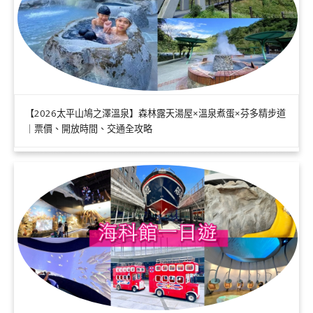
【2026太平山鳩之澤溫泉】森林露天湯屋×溫泉煮蛋×芬多精步道
｜票價、開放時間、交通全攻略