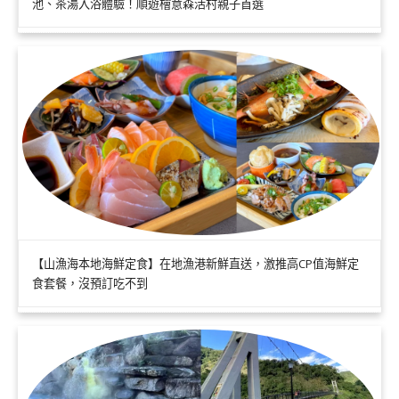
池、茶湯入浴體驗！順遊檜意森活村親子首選
【山漁海本地海鮮定食】在地漁港新鮮直送，激推高CP值海鮮定
食套餐，沒預訂吃不到