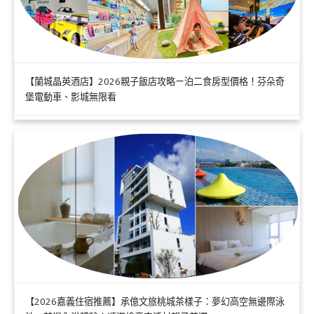
【蘭城晶英酒店】2026親子飯店攻略ㄧ泊二食房型價格！芬朵奇
堡電動車、影城無限看
【2026嘉義住宿推薦】承億文旅桃城茶樣子：夢幻高空無邊際泳