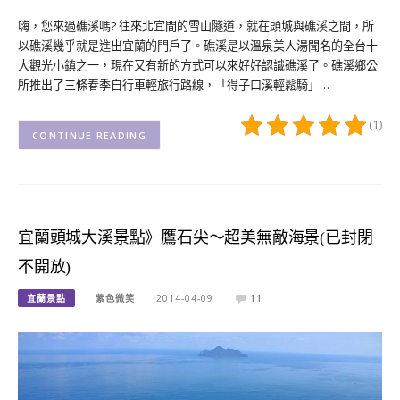
嗨，您來過礁溪嗎? 往來北宜間的雪山隧道，就在頭城與礁溪之間，所
以礁溪幾乎就是進出宜蘭的門戶了。礁溪是以溫泉美人湯聞名的全台十
大觀光小鎮之一，現在又有新的方式可以來好好認識礁溪了。礁溪鄉公
所推出了三條春季自行車輕旅行路線，「得子口溪輕鬆騎」…
(1)
CONTINUE READING
宜蘭頭城大溪景點》鷹石尖～超美無敵海景(已封閉
不開放)
宜蘭景點
紫色微笑
2014-04-09
11