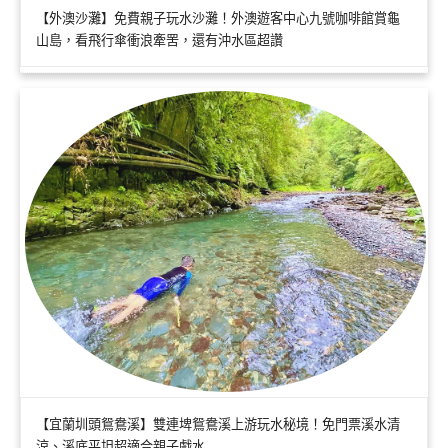
【外澳沙灘】免費親子玩水沙灘！外澳遊客中心九號咖啡館賞龜
山島，看飛行傘衝浪牽罟，還有沖水區超讚
【宜蘭圳頭鴛鴦溪】雙連埤鴛鴦溪上游玩水秘境！免門票溪水清
涼、溪底平坦超適合親子戲水