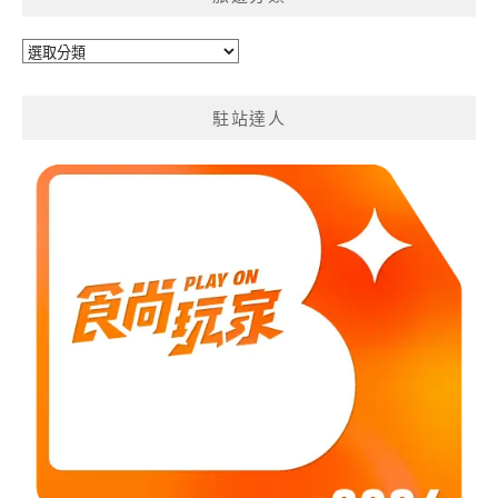
旅
遊
分
駐站達人
類