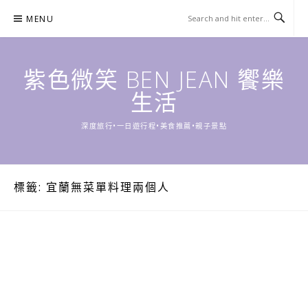
Skip
MENU
to
content
紫色微笑 BEN JEAN 饗樂
生活
深度旅行•一日遊行程•美食推薦•親子景點
標籤:
宜蘭無菜單料理兩個人