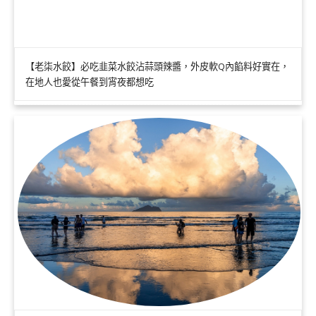
【老柒水餃】必吃韭菜水餃沾蒜頭辣醬，外皮軟Q內餡料好實在，
在地人也愛從午餐到宵夜都想吃