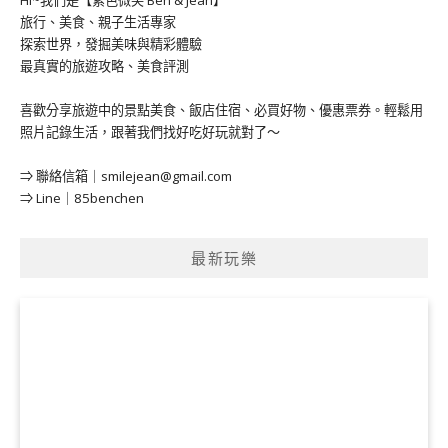
Hi~我們是【紫色微笑 Ben & Jean】
旅行、美食、親子生活專家
探索世界，發掘美味與精彩體驗
最真實的旅遊攻略、美食評測
喜歡分享旅遊中的景點美食、飯店住宿、必買好物、優惠票券。輕鬆用
照片記錄生活，跟著我們找好吃好玩就對了～
⇒ 聯絡信箱｜
smilejean@gmail.com
⇒ Line｜85benchen
最新玩樂