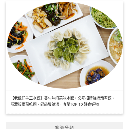
【老豫仔手工水餃】眷村味的美味水餃，必吃招牌鮮蝦翡翠餃、
隱藏版綠藻乾麵、餛飩酸辣湯，宜蘭TOP 10 好食好物
旅遊分類