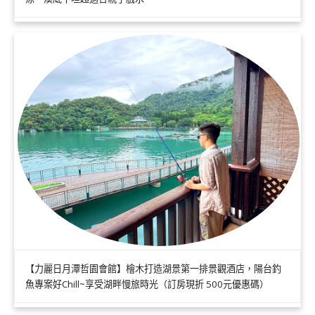
【力麗日月潭哲園會館】檜木打造湖景第一排景觀酒店，陽台釣
魚專案好Chill~享受湖畔慢旅時光（訂房現折 500元優惠碼）