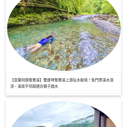
【宜蘭圳頭鴛鴦溪】雙連埤鴛鴦溪上游玩水秘境！免門票溪水清
涼、溪底平坦超適合親子戲水