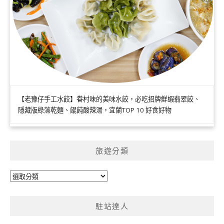
【老豫仔手工水餃】眷村味的美味水餃，必吃招牌鮮蝦翡翠餃、
隱藏版綠藻乾麵、餛飩酸辣湯，宜蘭TOP 10 好食好物
旅遊分類
旅
遊
分
駐站達人
類