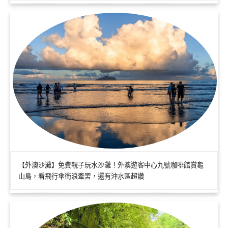
【外澳沙灘】免費親子玩水沙灘！外澳遊客中心九號咖啡館賞龜
山島，看飛行傘衝浪牽罟，還有沖水區超讚