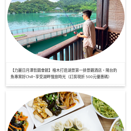
【力麗日月潭哲園會館】檜木打造湖景第一排景觀酒店，陽台釣
魚專案好Chill~享受湖畔慢旅時光（訂房現折 500元優惠碼）