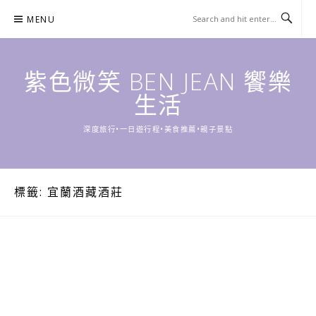
Skip
MENU
to
content
紫色微笑 BEN JEAN 饗樂
生活
深度旅行•一日遊行程•美食推薦•親子景點
標籤:
宜蘭酒藏酒莊