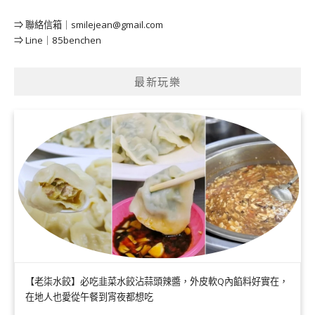
⇒ 聯絡信箱｜
smilejean@gmail.com
⇒ Line｜85benchen
最新玩樂
【老柒水餃】必吃韭菜水餃沾蒜頭辣醬，外皮軟Q內餡料好實在，
在地人也愛從午餐到宵夜都想吃