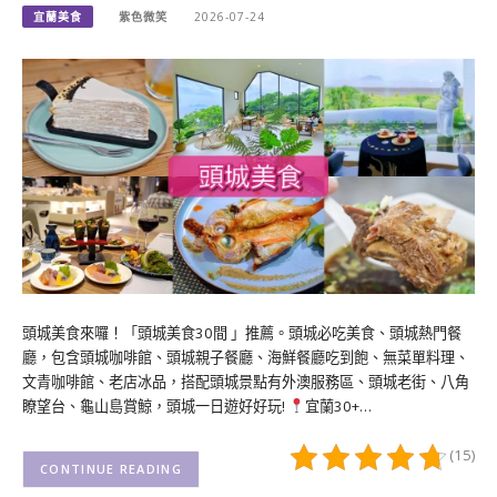
宜蘭美食
紫色微笑
2026-07-24
頭城美食來囉！「頭城美食30間 」推薦。頭城必吃美食、頭城熱門餐
廳，包含頭城咖啡館、頭城親子餐廳、海鮮餐廳吃到飽、無菜單料理、
文青咖啡館、老店冰品，搭配頭城景點有外澳服務區、頭城老街、八角
瞭望台、龜山島賞鯨，頭城一日遊好好玩!
宜蘭30+…
(15)
CONTINUE READING