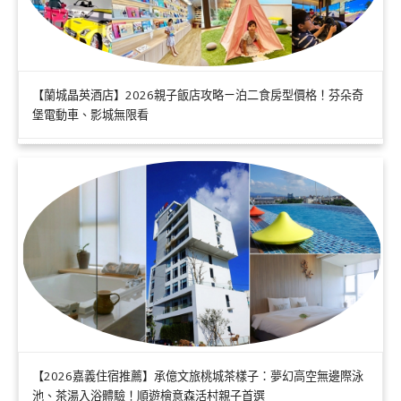
【蘭城晶英酒店】2026親子飯店攻略ㄧ泊二食房型價格！芬朵奇
堡電動車、影城無限看
【2026嘉義住宿推薦】承億文旅桃城茶樣子：夢幻高空無邊際泳
池、茶湯入浴體驗！順遊檜意森活村親子首選