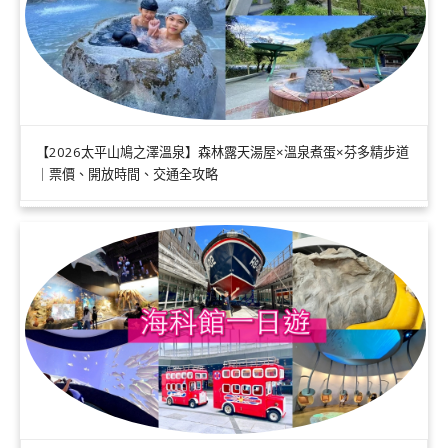
【2026太平山鳩之澤溫泉】森林露天湯屋×溫泉煮蛋×芬多精步道
｜票價、開放時間、交通全攻略