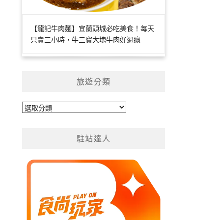
【龍記牛肉麵】宜蘭頭城必吃美食！每天
只賣三小時，牛三寶大塊牛肉好過癮
旅遊分類
旅
遊
分
駐站達人
類