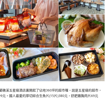
宜蘭礁溪五星級酒店裏開起了佔地360坪的超市囉，說是五星級的超市，
元。國人最愛的厚切綜合生魚片(15片)380元，舒肥雞胸肉片69元