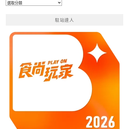
旅
遊
分
駐站達人
類