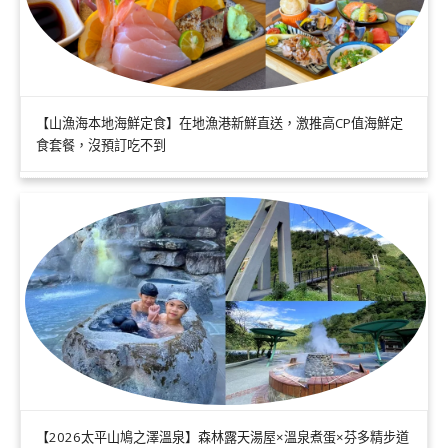
【山漁海本地海鮮定食】在地漁港新鮮直送，激推高CP值海鮮定
食套餐，沒預訂吃不到
【2026太平山鳩之澤溫泉】森林露天湯屋×溫泉煮蛋×芬多精步道