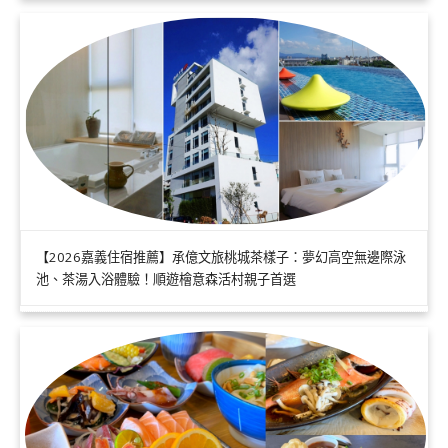
【2026嘉義住宿推薦】承億文旅桃城茶樣子：夢幻高空無邊際泳
池、茶湯入浴體驗！順遊檜意森活村親子首選