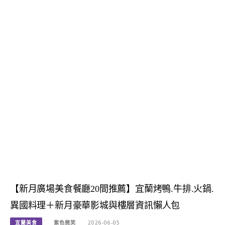
【新月廣場美食餐廳20間推薦】宜蘭烤鴨.牛排.火鍋.
異國料理＋新月豪華影城與樓層資訊懶人包
宜蘭美食
紫色微笑
2026-06-05