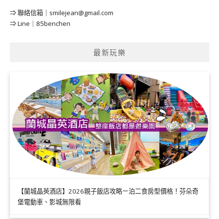
⇒ 聯絡信箱｜
smilejean@gmail.com
⇒ Line｜85benchen
最新玩樂
【蘭城晶英酒店】2026親子飯店攻略ㄧ泊二食房型價格！芬朵奇
堡電動車、影城無限看