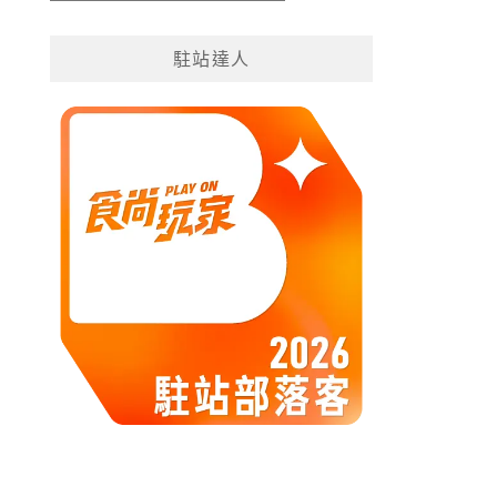
遊
分
駐站達人
類