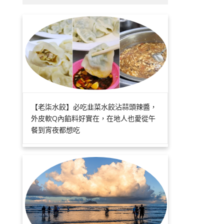
【老柒水餃】必吃韭菜水餃沾蒜頭辣醬，
外皮軟Q內餡料好實在，在地人也愛從午
餐到宵夜都想吃