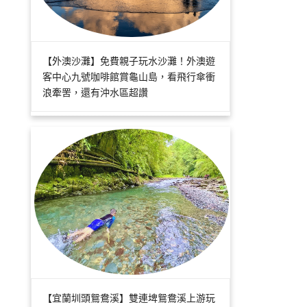
【外澳沙灘】免費親子玩水沙灘！外澳遊
客中心九號咖啡館賞龜山島，看飛行傘衝
浪牽罟，還有沖水區超讚
【宜蘭圳頭鴛鴦溪】雙連埤鴛鴦溪上游玩