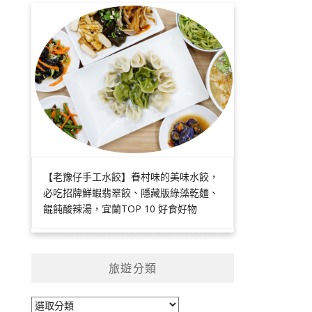
【老豫仔手工水餃】眷村味的美味水餃，
必吃招牌鮮蝦翡翠餃、隱藏版綠藻乾麵、
餛飩酸辣湯，宜蘭TOP 10 好食好物
旅遊分類
旅