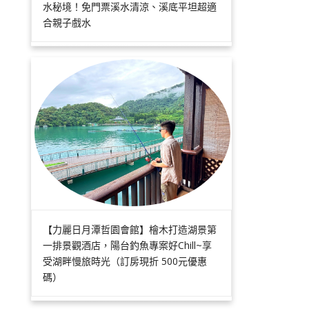
水秘境！免門票溪水清涼、溪底平坦超適
合親子戲水
【力麗日月潭哲園會館】檜木打造湖景第
一排景觀酒店，陽台釣魚專案好Chill~享
受湖畔慢旅時光（訂房現折 500元優惠
碼）