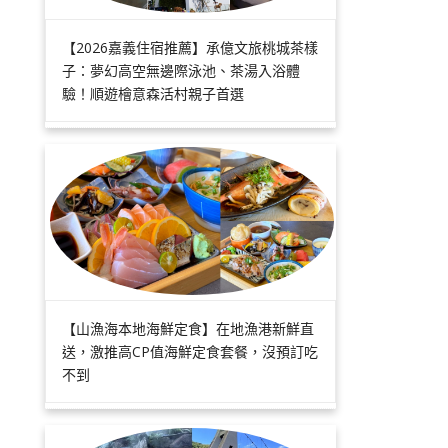
【2026嘉義住宿推薦】承億文旅桃城茶樣
子：夢幻高空無邊際泳池、茶湯入浴體
驗！順遊檜意森活村親子首選
【山漁海本地海鮮定食】在地漁港新鮮直
送，激推高CP值海鮮定食套餐，沒預訂吃
不到