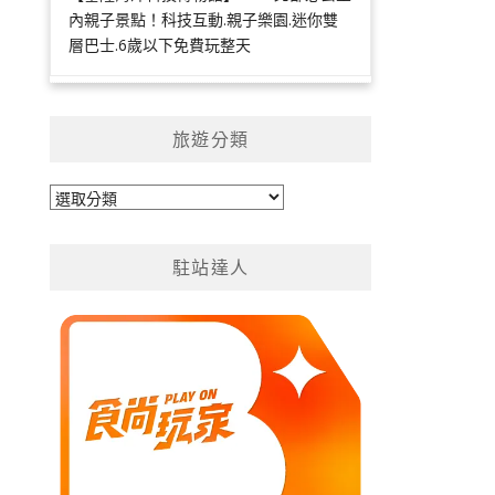
內親子景點！科技互動.親子樂園.迷你雙
層巴士.6歲以下免費玩整天
旅遊分類
旅
遊
分
駐站達人
類