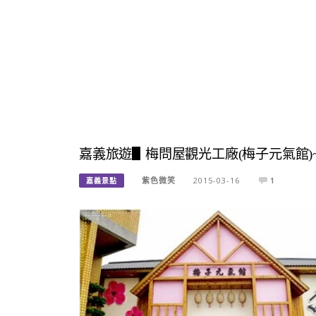
嘉義旅遊▋梅問屋觀光工廠(梅子元氣館
紫色微笑
2015-03-16
1
嘉義景點