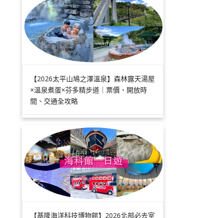
【2026太平山鳩之澤溫泉】森林露天湯屋
×溫泉煮蛋×芬多精步道｜票價、開放時
間、交通全攻略
【基隆海洋科技博物館】2026北部必去室