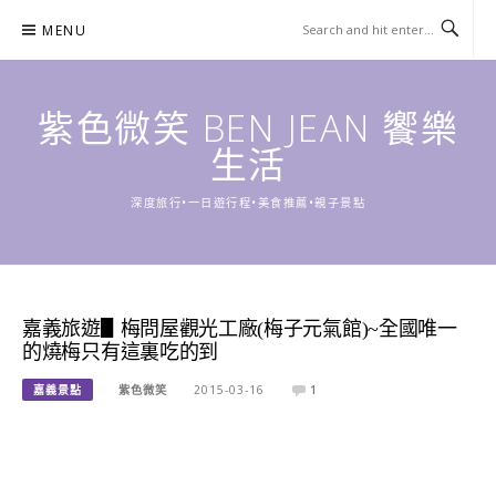
Skip
MENU
to
content
紫色微笑 BEN JEAN 饗樂
生活
深度旅行•一日遊行程•美食推薦•親子景點
嘉義旅遊▋梅問屋觀光工廠(梅子元氣館)~全國唯一
的燒梅只有這裏吃的到
嘉義景點
紫色微笑
2015-03-16
1