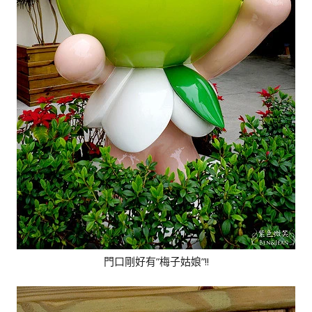
門口剛好有”梅子姑娘”!!