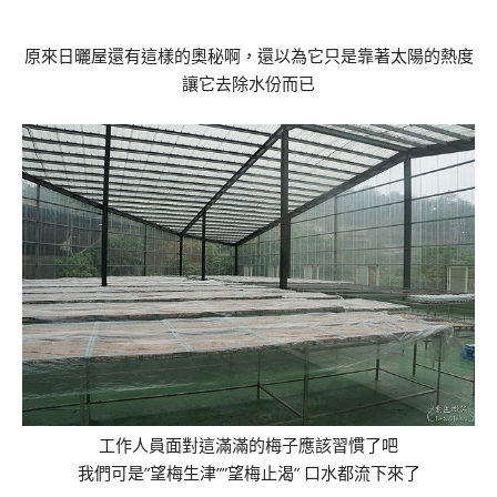
原來日曬屋還有這樣的奧秘啊，還以為它只是靠著太陽的熱度
讓它去除水份而已
工作人員面對這滿滿的梅子應該習慣了吧
我們可是”望梅生津””望梅止渴” 口水都流下來了