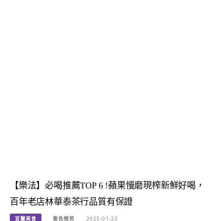
【樂法】必喝推薦TOP 6 !蘋果慢磨現榨新鮮好喝，
百年老店林華泰茶行品質有保證
宜蘭美食
紫色微笑
2025-01-23