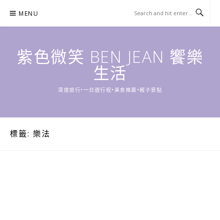
Skip
MENU
to
content
紫色微笑 BEN JEAN 饗樂
生活
深度旅行•一日遊行程•美食推薦•親子景點
標籤:
樂法