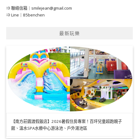
⇒ 聯絡信箱｜
smilejean@gmail.com
⇒ Line｜85benchen
最新玩樂
【南方莊園渡假飯店】2026暑假住房專案！百坪兒童超跑親子
館、溫水SPA水療中心游泳池、戶外湯池區