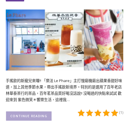
手搖飲的新寵兒來囉!! 「樂法 Le Phare」主打慢磨機磨出蘋果香甜好味
道，加上其他季節水果，帶出手搖飲新境界。特別的是選用了百年老店
林華泰茶行的茶品，百年茗茶品質好喝沒話說!! 沒喝過的快點來試試 歡
迎來到 紫色微笑＊饗樂生活，這裡我…
(1)
CONTINUE READING