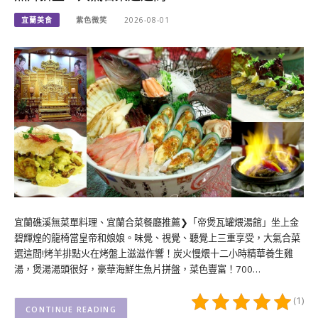
宜蘭美食
紫色微笑
2026-08-01
宜蘭礁溪無菜單料理、宜蘭合菜餐廳推薦❯「帝煲瓦罐煨湯館」坐上金
碧輝煌的龍椅當皇帝和娘娘。味覺、視覺、聽覺上三重享受，大氣合菜
選這間!烤羊排點火在烤盤上滋滋作響！炭火慢煨十二小時精華養生雞
湯，煲湯湯頭很好，豪華海鮮生魚片拼盤，菜色豐富！700…
(1)
CONTINUE READING