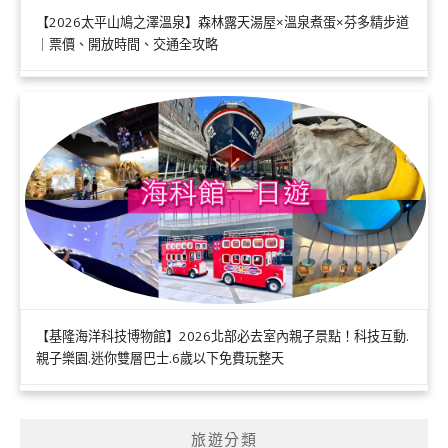
【2026太平山鳩之澤溫泉】森林露天湯屋×溫泉煮蛋×芬多精步道
｜票價、開放時間、交通全攻略
【基隆海洋科技博物館】2026北部必去室內親子景點！科技互動.
親子樂園.迷你雙層巴士.6歲以下免費玩整天
旅遊分類