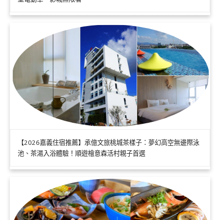
【2026嘉義住宿推薦】承億文旅桃城茶樣子：夢幻高空無邊際泳
池、茶湯入浴體驗！順遊檜意森活村親子首選