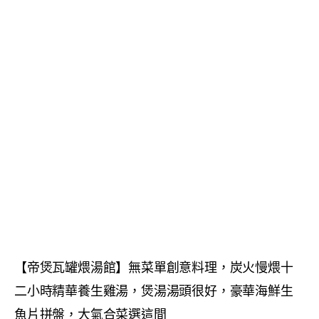
【帝煲瓦罐煨湯館】無菜單創意料理，炭火慢煨十
二小時精華養生雞湯，煲湯湯頭很好，豪華海鮮生
魚片拼盤，大氣合菜選這間