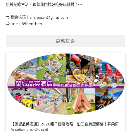
照片記錄生活，跟著我們找好吃好玩就對了～
⇒ 聯絡信箱｜
smilejean@gmail.com
⇒ Line｜85benchen
最新玩樂
【蘭城晶英酒店】2026親子飯店攻略ㄧ泊二食房型價格！芬朵奇
堡電動車、影城無限看