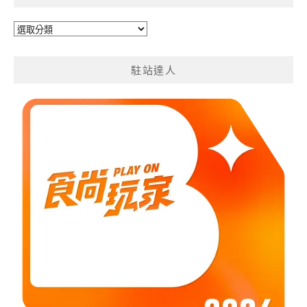
旅
遊
分
駐站達人
類