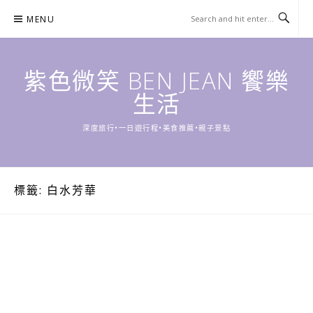
Skip
MENU
to
content
紫色微笑 BEN JEAN 饗樂
生活
深度旅行•一日遊行程•美食推薦•親子景點
標籤:
白水芳華