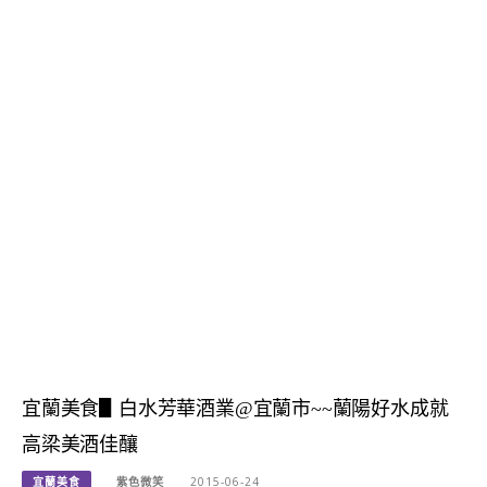
宜蘭美食▋白水芳華酒業@宜蘭市~~蘭陽好水成就
高梁美酒佳釀
宜蘭美食
紫色微笑
2015-06-24