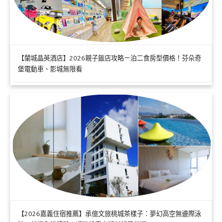
【蘭城晶英酒店】2026親子飯店攻略ㄧ泊二食房型價格！芬朵奇
堡電動車、影城無限看
【2026嘉義住宿推薦】承億文旅桃城茶樣子：夢幻高空無邊際泳