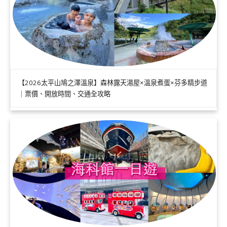
【2026太平山鳩之澤溫泉】森林露天湯屋×溫泉煮蛋×芬多精步道
｜票價、開放時間、交通全攻略