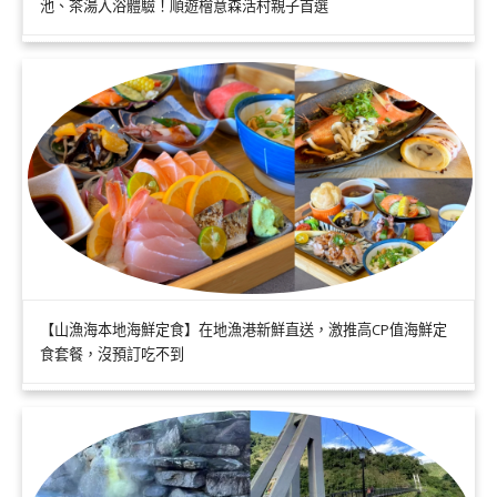
池、茶湯入浴體驗！順遊檜意森活村親子首選
【山漁海本地海鮮定食】在地漁港新鮮直送，激推高CP值海鮮定
食套餐，沒預訂吃不到