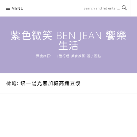
Skip
MENU
to
content
紫色微笑 BEN JEAN 饗樂
生活
深度旅行•一日遊行程•美食推薦•親子景點
標籤:
統一陽光無加糖高纖豆漿