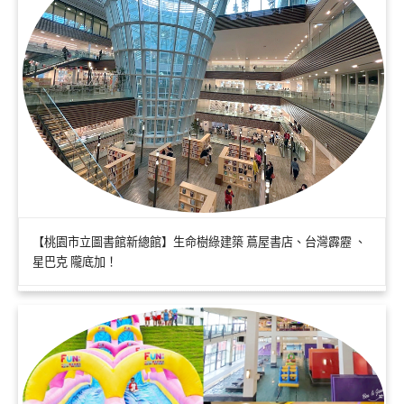
【桃園市立圖書館新總館】生命樹綠建築 蔦屋書店、台灣霹靂 、
星巴克 隴底加！