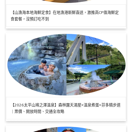
【山漁海本地海鮮定食】在地漁港新鮮直送，激推高CP值海鮮定
食套餐，沒預訂吃不到
【2026太平山鳩之澤溫泉】森林露天湯屋×溫泉煮蛋×芬多精步道
｜票價、開放時間、交通全攻略