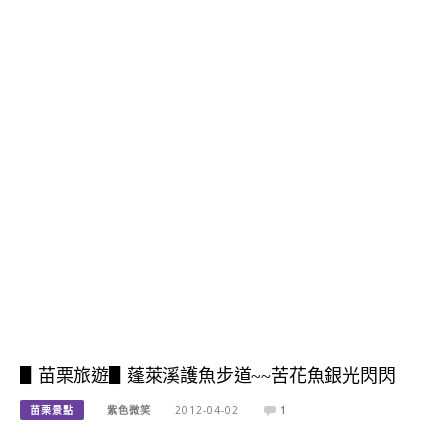
▋苗栗旅遊▋蓬萊溪護魚步道~~苦花魚銀光閃閃
苗栗景點
紫色微笑
2012-04-02
1