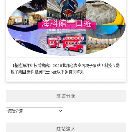
【基隆海洋科技博物館】2026北部必去室內親子景點！科技互動.
親子樂園.迷你雙層巴士.6歲以下免費玩整天
旅遊分類
旅
遊
分
駐站達人
類