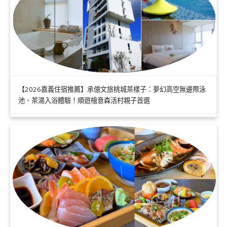
【2026嘉義住宿推薦】承億文旅桃城茶樣子：夢幻高空無邊際泳
池、茶湯入浴體驗！順遊檜意森活村親子首選