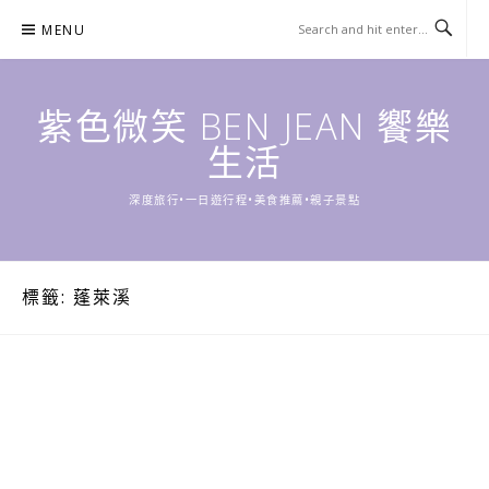
Skip
MENU
to
content
紫色微笑 BEN JEAN 饗樂
生活
深度旅行•一日遊行程•美食推薦•親子景點
標籤:
蓬萊溪