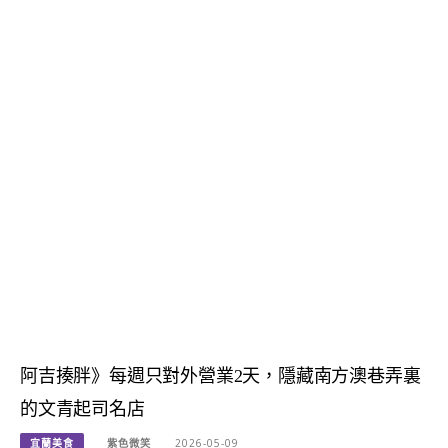
阿吉揍胖》每週只對外營業2天，隱藏南方澳巷弄裏
的文青起司名店
宜蘭美食
紫色微笑
2026-05-09