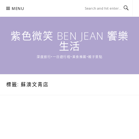
Skip
MENU
to
content
紫色微笑 BEN JEAN 饗樂
生活
深度旅行•一日遊行程•美食推薦•親子景點
標籤:
蘇澳文青店