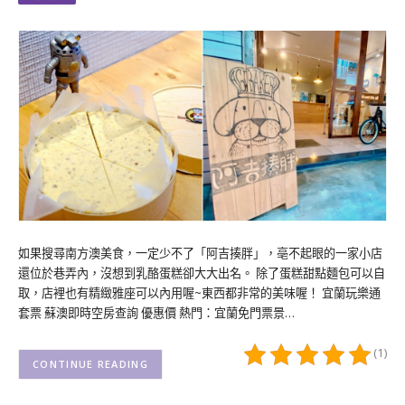
如果搜尋南方澳美食，一定少不了「阿吉揍胖」，亳不起眼的一家小店
還位於巷弄內，沒想到乳酪蛋糕卻大大出名。 除了蛋糕甜點麵包可以自
取，店裡也有精緻雅座可以內用喔~東西都非常的美味喔！ 宜蘭玩樂通
套票 蘇澳即時空房查詢 優惠價 熱門：宜蘭免門票景…
(1)
CONTINUE READING