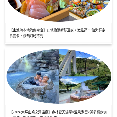
【山漁海本地海鮮定食】在地漁港新鮮直送，激推高CP值海鮮定
食套餐，沒預訂吃不到
【2026太平山鳩之澤溫泉】森林露天湯屋×溫泉煮蛋×芬多精步道