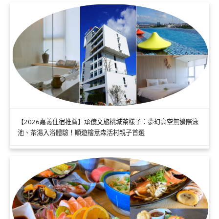
【2026嘉義住宿推薦】承億文旅桃城茶樣子：夢幻高空無邊際泳
池、茶湯入浴體驗！順遊檜意森活村親子首選