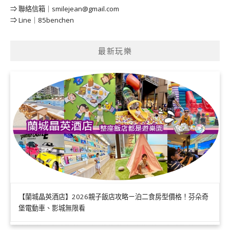
⇒ 聯絡信箱｜
smilejean@gmail.com
⇒ Line｜85benchen
最新玩樂
【蘭城晶英酒店】2026親子飯店攻略ㄧ泊二食房型價格！芬朵奇
堡電動車、影城無限看