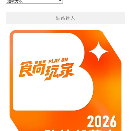
旅
遊
分
駐站達人
類