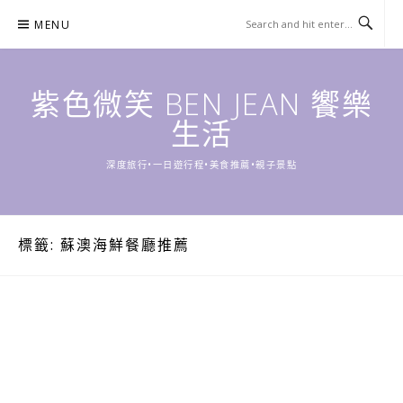
Skip
MENU
to
content
紫色微笑 BEN JEAN 饗樂
生活
深度旅行•一日遊行程•美食推薦•親子景點
標籤:
蘇澳海鮮餐廳推薦