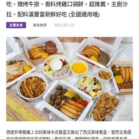
吃，燉烤牛排、香料烤雞口袋餅，超推薦。主廚沙
拉，配料滿豐富新鮮好吃 (全國通用哦)
宜蘭美食
紫色微笑
2021-07-12
西堤外帶餐繼上次的美味中式餐盒又推出了西式美味餐盒，當然主角還
是由西堤擅長的美式餐點，像是牛排、烤雞變化而來，搭配貝果及蔬