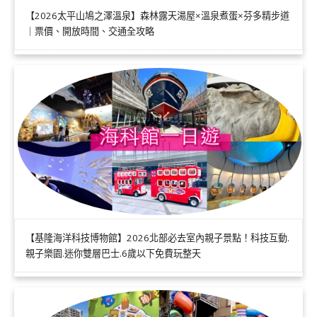
【2026太平山鳩之澤溫泉】森林露天湯屋×溫泉煮蛋×芬多精步道
｜票價、開放時間、交通全攻略
【基隆海洋科技博物館】2026北部必去室內親子景點！科技互動.
親子樂園.迷你雙層巴士.6歲以下免費玩整天