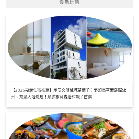
最新玩樂
【2026嘉義住宿推薦】承億文旅桃城茶樣子：夢幻高空無邊際泳
池、茶湯入浴體驗！順遊檜意森活村親子首選