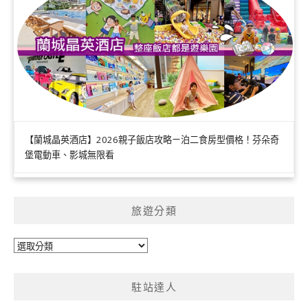
【蘭城晶英酒店】2026親子飯店攻略ㄧ泊二食房型價格！芬朵奇
堡電動車、影城無限看
旅遊分類
旅
遊
分
駐站達人
類