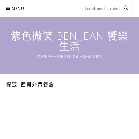
Skip
MENU
to
content
紫色微笑 BEN JEAN 饗樂
生活
深度旅行•一日遊行程•美食推薦•親子景點
標籤:
西提外帶餐盒