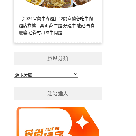
【2026宜蘭牛肉麵】22間宜蘭必吃牛肉
麵店推薦！真正香.牛麵.好運牛.龍記.吾春.
燾麘.老眷村川味牛肉麵
旅遊分類
旅
遊
分
駐站達人
類