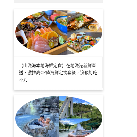
【山漁海本地海鮮定食】在地漁港新鮮直
送，激推高CP值海鮮定食套餐，沒預訂吃
不到