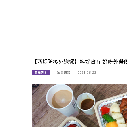
【西堤防疫外送餐】料好實在 好吃外帶便
紫色微笑
2021-05-23
宜蘭美食