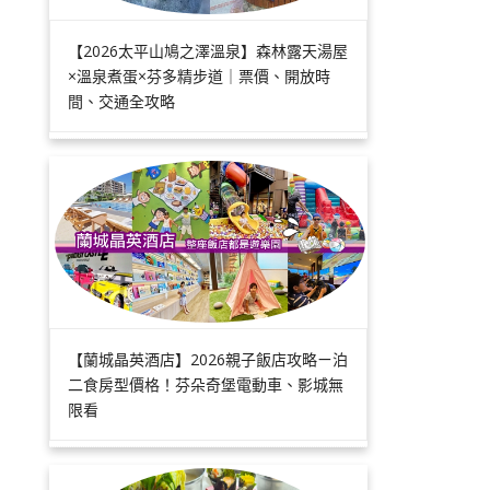
【2026太平山鳩之澤溫泉】森林露天湯屋
×溫泉煮蛋×芬多精步道｜票價、開放時
間、交通全攻略
【蘭城晶英酒店】2026親子飯店攻略ㄧ泊
二食房型價格！芬朵奇堡電動車、影城無
限看