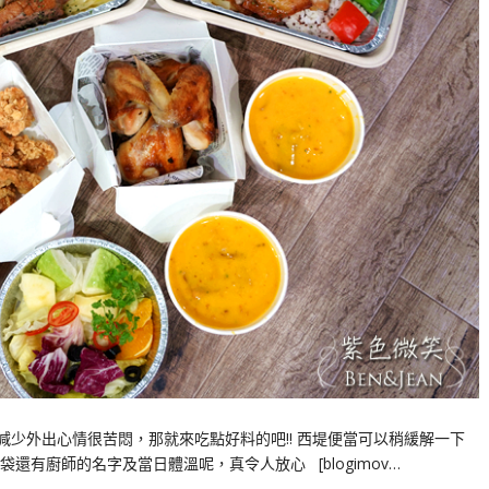
減少外出心情很苦悶，那就來吃點好料的吧!! 西堤便當可以稍緩解一下
有廚師的名字及當日體溫呢，真令人放心 [blogimov…