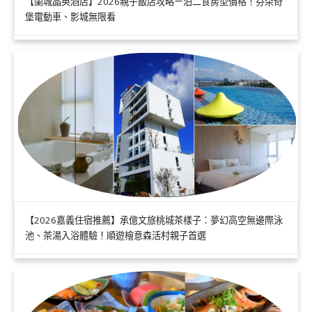
【蘭城晶英酒店】2026親子飯店攻略ㄧ泊二食房型價格！芬朵奇
堡電動車、影城無限看
【2026嘉義住宿推薦】承億文旅桃城茶樣子：夢幻高空無邊際泳
池、茶湯入浴體驗！順遊檜意森活村親子首選