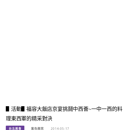
▋活動▋福容大飯店京宴挑鬪中西薈~一中一西的料
理東西軍的精采對決
台北美食
紫色微笑
2014-05-17