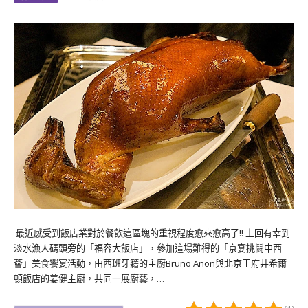
最近感受到飯店業對於餐飲這區塊的重視程度愈來愈高了!! 上回有幸到
淡水漁人碼頭旁的「福容大飯店」，參加這場難得的「京宴挑鬪中西
薈」美食饗宴活動，由西班牙籍的主廚Bruno Anon與北京王府井希爾
頓飯店的姜健主廚，共同一展廚藝，…