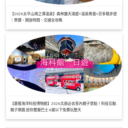
【2026太平山鳩之澤溫泉】森林露天湯屋×溫泉煮蛋×芬多精步道
｜票價、開放時間、交通全攻略
【基隆海洋科技博物館】2026北部必去室內親子景點！科技互動.
親子樂園.迷你雙層巴士.6歲以下免費玩整天