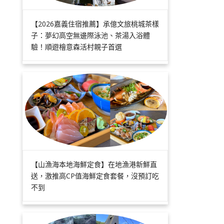
【2026嘉義住宿推薦】承億文旅桃城茶樣
子：夢幻高空無邊際泳池、茶湯入浴體
驗！順遊檜意森活村親子首選
【山漁海本地海鮮定食】在地漁港新鮮直
送，激推高CP值海鮮定食套餐，沒預訂吃
不到