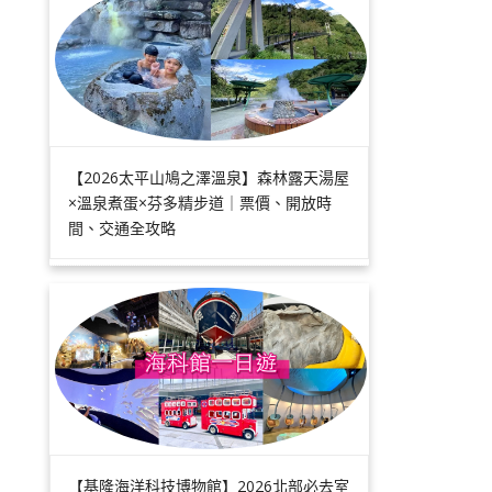
【2026太平山鳩之澤溫泉】森林露天湯屋
×溫泉煮蛋×芬多精步道｜票價、開放時
間、交通全攻略
【基隆海洋科技博物館】2026北部必去室