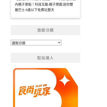
內親子景點！科技互動.親子樂園.迷你雙
層巴士.6歲以下免費玩整天
旅遊分類
旅
遊
分
駐站達人
類