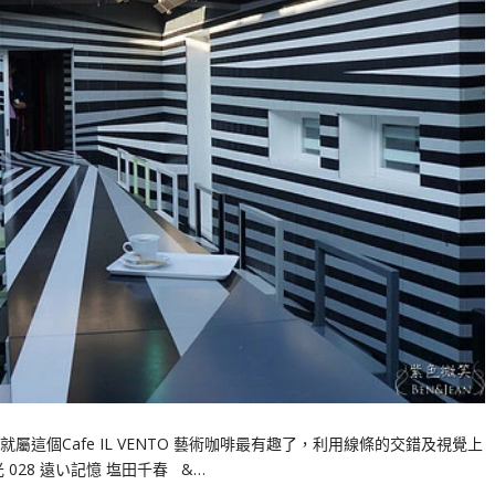
這個Cafe IL VENTO 藝術咖啡最有趣了，利用線條的交錯及視覺上
28 遠い記憶 塩田千春 &…