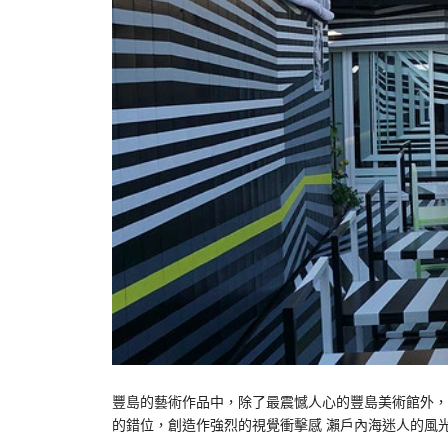
豐島的藝術作品中，除了最震憾人心的豐島美術館外，就屬
的錯位，創造作強烈的視覺衝擊感 瀨戶內海迷人的風光 0