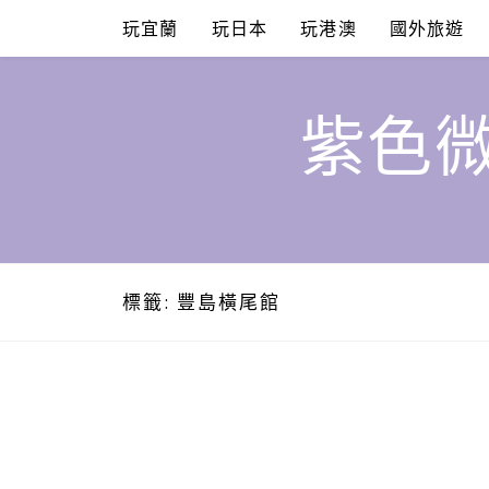
Skip
玩宜蘭
玩日本
玩港澳
國外旅遊
to
content
紫色微
標籤:
豐島橫尾館