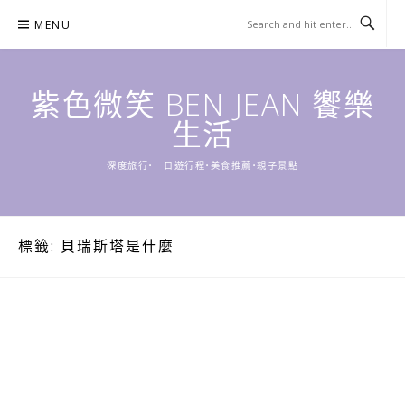
Skip
MENU
to
content
紫色微笑 BEN JEAN 饗樂
生活
深度旅行•一日遊行程•美食推薦•親子景點
標籤:
貝瑞斯塔是什麼