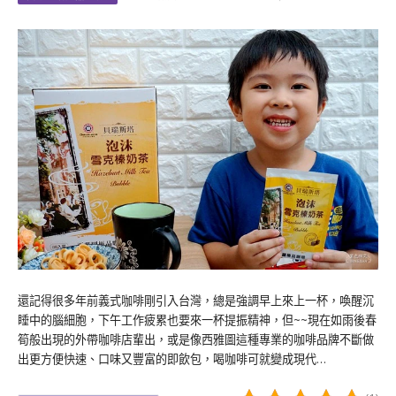
還記得很多年前義式咖啡剛引入台灣，總是強調早上來上一杯，喚醒沉
睡中的腦細胞，下午工作疲累也要來一杯提振精神，但~~現在如雨後春
筍般出現的外帶咖啡店輩出，或是像西雅圖這種專業的咖啡品牌不斷做
出更方便快速、口味又豐富的即飲包，喝咖啡可就變成現代…