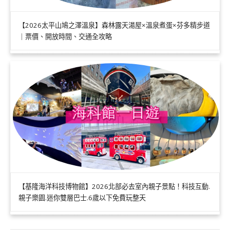
【2026太平山鳩之澤溫泉】森林露天湯屋×溫泉煮蛋×芬多精步道
｜票價、開放時間、交通全攻略
【基隆海洋科技博物館】2026北部必去室內親子景點！科技互動.
親子樂園.迷你雙層巴士.6歲以下免費玩整天