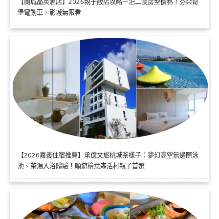
【蘭城晶英酒店】2026親子飯店攻略ㄧ泊二食房型價格！芬朵奇
堡電動車、影城無限看
【2026嘉義住宿推薦】承億文旅桃城茶樣子：夢幻高空無邊際泳
池、茶湯入浴體驗！順遊檜意森活村親子首選