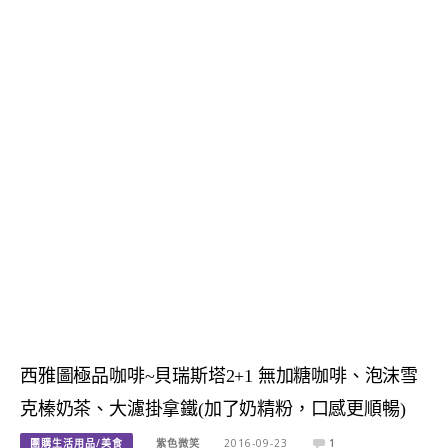
西雅圖極品咖啡~貝瑞斯塔2+1 無加糖咖啡、泡沫雪
克榛奶茶、大濾掛拿鐵(加了奶精粉，口感更順暢)
團購生活用品/美食
紫色微笑
2016-09-23
1