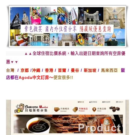
▲▲全球住宿比價系統，輸入出遊日期查詢所有空房優
惠▼▼
台灣
/
京都
/
沖繩
/
香港
/
首爾
/
曼谷
/
新加坡
/
馬來西亞
飯
店都在
Agoda中文訂房～
便宜很多!!