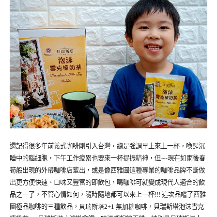
還記得很多年前義式咖啡剛引入台灣，總是強調早上來上一杯，喚醒沉
睡中的腦細胞，下午工作疲累也要來一杯提振精神，但~~現在如雨後春
筍般出現的外帶咖啡店輩出，或是像西雅圖這種專業的咖啡品牌不斷做
出更方便快速、口味又豐富的即飲包，喝咖啡可就變成現代人適合的飲
品之一了，不管心情如何，隨時隨地都可以來上一杯!!! 這次品嚐了西雅
圖極品咖啡的三種飲品，
貝瑞斯塔2+1 無加糖咖啡，
貝瑞斯塔泡沫雪克