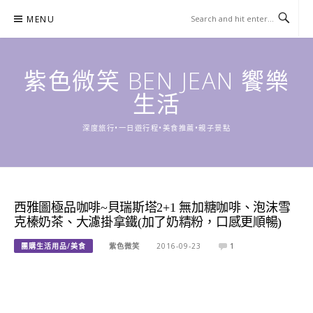
Skip
MENU
to
content
紫色微笑 BEN JEAN 饗樂
生活
深度旅行•一日遊行程•美食推薦•親子景點
西雅圖極品咖啡~貝瑞斯塔2+1 無加糖咖啡、泡沫雪
克榛奶茶、大濾掛拿鐵(加了奶精粉，口感更順暢)
團購生活用品/美食
紫色微笑
2016-09-23
1