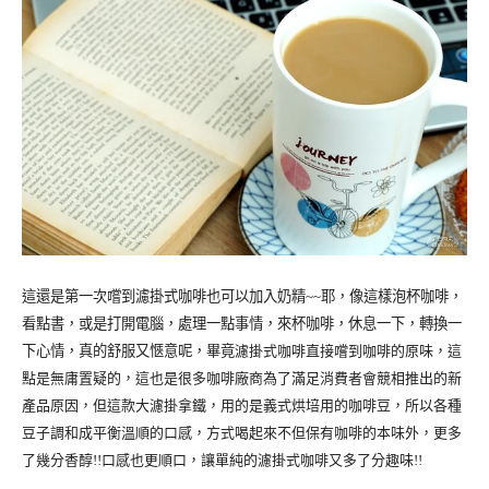
這還是第一次嚐到濾掛式咖啡也可以加入奶精~~耶，像這樣泡杯咖啡，
看點書，或是打開電腦，處理一點事情，來杯咖啡，休息一下，轉換一
下心情，真的舒服又愜意呢，畢竟
濾掛式咖啡直接嚐到咖啡的原味，這
點是無庸置疑的，這也是很多咖啡廠商為了滿足消費者會競相推出的新
產品原因，但這款大濾掛拿鐵，用的是義式烘培用的咖啡豆，所以各種
豆子調和成平衡溫順的口感，方式喝起來不但保有咖啡的本味外，更多
了幾分香醇!!口感也更順口，讓單純的
濾掛式咖啡又多了分趣味!!