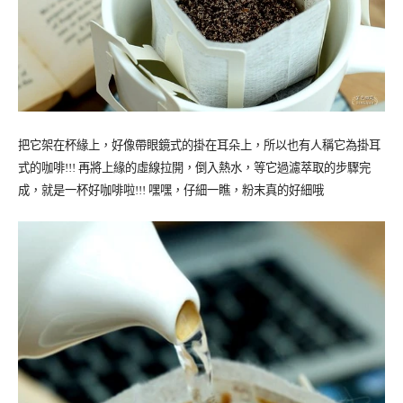
把它架在杯緣上，好像帶眼鏡式的掛在耳朵上，所以也有人稱它為掛耳
式的咖啡!!! 再將上緣的虛線拉開，倒入熱水，等它過濾萃取的步驟完
成，就是一杯好咖啡啦!!! 嘿嘿，仔細一瞧，粉末真的好細哦