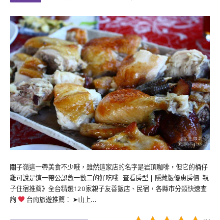
關子嶺這一帶美食不少哦，雖然這家店的名字是岩頂咖啡，但它的桶仔
雞可說是這一帶公認數一數二的好吃哦 查看房型 | 隱藏版優惠房價 親
子住宿推薦》全台精選120家親子友善飯店、民宿，各縣市分類快速查
詢
台南旅遊推薦： ➤山上…