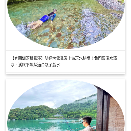
【宜蘭圳頭鴛鴦溪】雙連埤鴛鴦溪上游玩水秘境！免門票溪水清
涼、溪底平坦超適合親子戲水