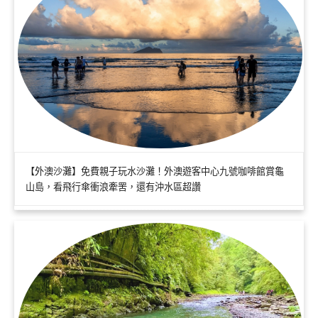
【外澳沙灘】免費親子玩水沙灘！外澳遊客中心九號咖啡館賞龜
山島，看飛行傘衝浪牽罟，還有沖水區超讚