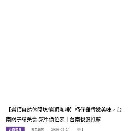
【岩頂自然休閒坊/岩頂咖啡】桶仔雞香嫩美味，台
南關子嶺美食 菜單價位表｜台南餐廳推薦
台南美食
紫色微笑
2020-05-21
3