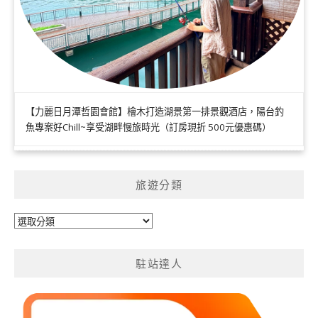
【力麗日月潭哲園會館】檜木打造湖景第一排景觀酒店，陽台釣
魚專案好Chill~享受湖畔慢旅時光（訂房現折 500元優惠碼）
旅遊分類
旅
遊
分
駐站達人
類