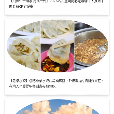
【飛驒牛一頭家 馬喰一代】2026名古屋燒肉必吃飛驒牛！推薦午
間套餐CP值爆高
【老柒水餃】必吃韭菜水餃沾蒜頭辣醬，外皮軟Q內餡料好實在，
在地人也愛從午餐到宵夜都想吃