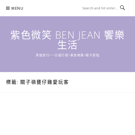
Skip
MENU
to
content
紫色微笑 BEN JEAN 饗樂
生活
深度旅行•一日遊行程•美食推薦•親子景點
標籤:
關子嶺甕仔雞愛玩客