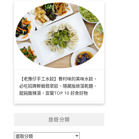
【老豫仔手工水餃】眷村味的美味水餃，
必吃招牌鮮蝦翡翠餃、隱藏版綠藻乾麵、
餛飩酸辣湯，宜蘭TOP 10 好食好物
旅遊分類
旅