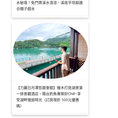
水秘境！免門票溪水清涼、溪底平坦超適
合親子戲水
【力麗日月潭哲園會館】檜木打造湖景第
一排景觀酒店，陽台釣魚專案好Chill~享
受湖畔慢旅時光（訂房現折 500元優惠
碼）