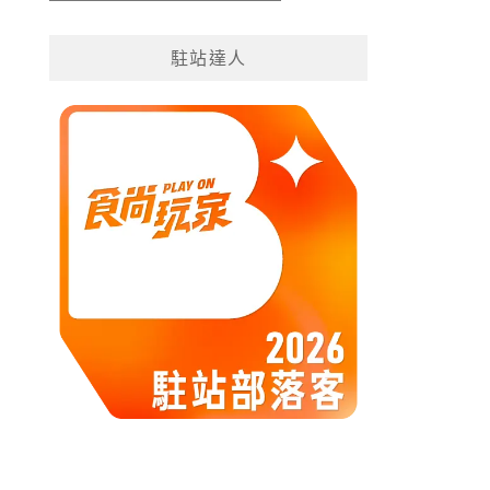
遊
分
駐站達人
類