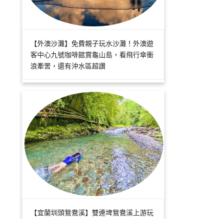
【外澳沙灘】免費親子玩水沙灘！外澳遊
客中心九號咖啡館賞龜山島，看飛行傘衝
浪牽罟，還有沖水區超讚
【宜蘭圳頭鴛鴦溪】雙連埤鴛鴦溪上游玩