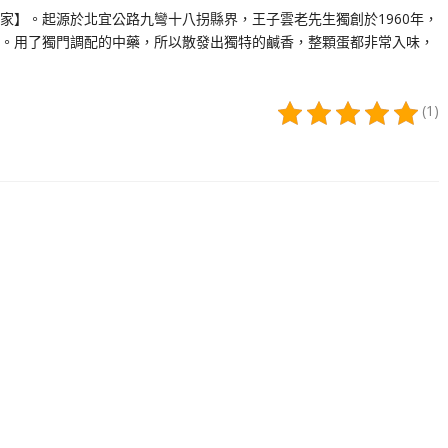
家】。起源於北宜公路九彎十八拐縣界，王子雲老先生獨創於1960年，
。用了獨門調配的中藥，所以散發出獨特的鹹香，整顆蛋都非常入味，
(1)