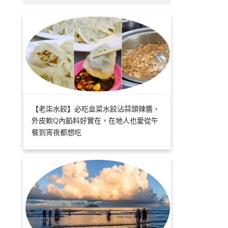
【老柒水餃】必吃韭菜水餃沾蒜頭辣醬，
外皮軟Q內餡料好實在，在地人也愛從午
餐到宵夜都想吃