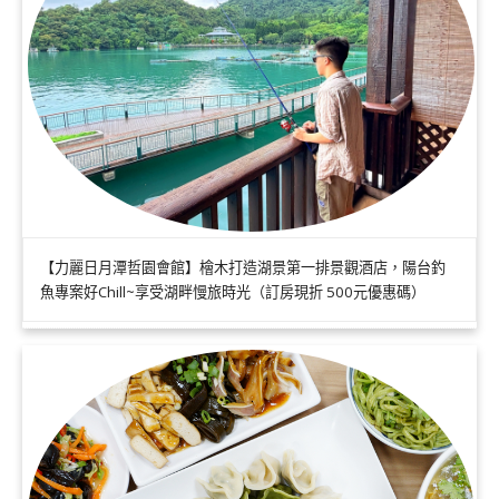
【力麗日月潭哲園會館】檜木打造湖景第一排景觀酒店，陽台釣
魚專案好Chill~享受湖畔慢旅時光（訂房現折 500元優惠碼）