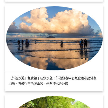
【外澳沙灘】免費親子玩水沙灘！外澳遊客中心九號咖啡館賞龜
山島，看飛行傘衝浪牽罟，還有沖水區超讚