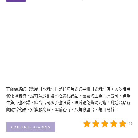
宜蘭頭城的【樂屋日本料理】是好吃台式的平價日式料理店。人多時用
餐環境擁擠，沒有精緻擺盤。招牌卷必點，豪氣的生魚片握壽司，鮭魚
生魚片也不錯，綜合壽司孩子也很愛，味增湯免費喝到飽！附近景點有
蘭陽博物館、外澳服務區、頭城老街、八角瞭望台、龜山島賞…
(1)
CONTINUE READING