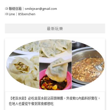
⇒ 聯絡信箱｜
smilejean@gmail.com
⇒ Line｜85benchen
最新玩樂
【老柒水餃】必吃韭菜水餃沾蒜頭辣醬，外皮軟Q內餡料好實在，
在地人也愛從午餐到宵夜都想吃