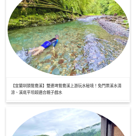
【宜蘭圳頭鴛鴦溪】雙連埤鴛鴦溪上游玩水秘境！免門票溪水清
涼、溪底平坦超適合親子戲水