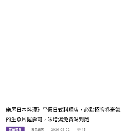
樂屋日本料理》平價日式料理店，必點招牌卷豪氣
的生魚片握壽司，味增湯免費喝到飽
宜蘭美食
紫色微笑
2026-05-02
15