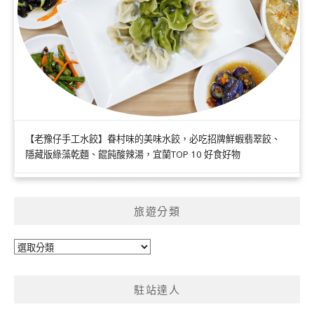
【老豫仔手工水餃】眷村味的美味水餃，必吃招牌鮮蝦翡翠餃、
隱藏版綠藻乾麵、餛飩酸辣湯，宜蘭TOP 10 好食好物
旅遊分類
旅
遊
分
駐站達人
類