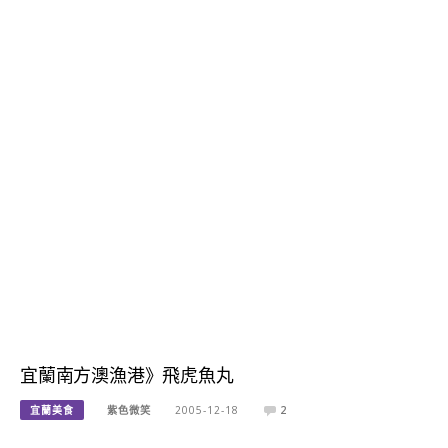
宜蘭南方澳漁港》飛虎魚丸
宜蘭美食
紫色微笑
2005-12-18
2