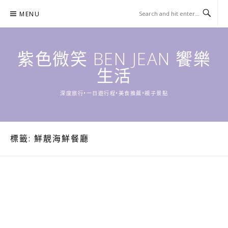
Skip
MENU
to
content
紫色微笑 BEN JEAN 饗樂
生活
深度旅行•一日遊行程•美食推薦•親子景點
標籤:
鮮靚海鮮餐廳