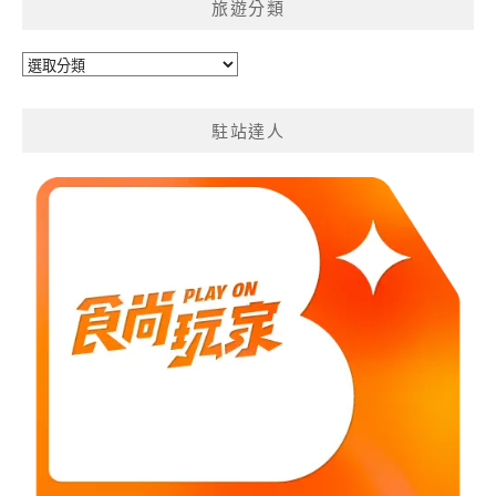
旅遊分類
旅
遊
分
駐站達人
類