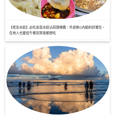
【老柒水餃】必吃韭菜水餃沾蒜頭辣醬，外皮軟Q內餡料好實在，
在地人也愛從午餐到宵夜都想吃