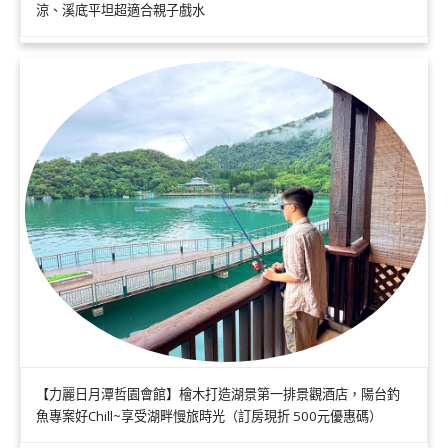
涼、溪底平坦超適合親子戲水
【力麗日月潭哲園會館】檜木打造湖景第一排景觀酒店，陽台釣
魚專案好Chill~享受湖畔慢旅時光（訂房現折 500元優惠碼）