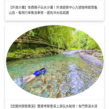
【外澳沙灘】免費親子玩水沙灘！外澳遊客中心九號咖啡館賞龜
山島，看飛行傘衝浪牽罟，還有沖水區超讚
【宜蘭圳頭鴛鴦溪】雙連埤鴛鴦溪上游玩水秘境！免門票溪水清