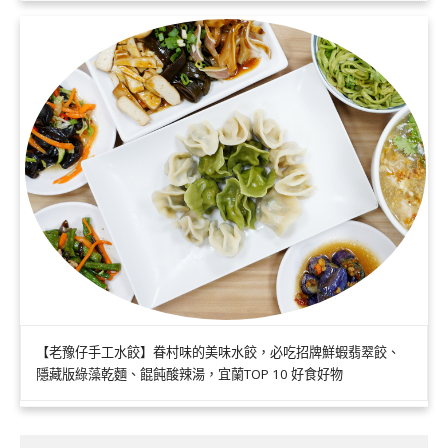
【老豫仔手工水餃】眷村味的美味水餃，必吃招牌鮮蝦翡翠餃、
隱藏版綠藻乾麵、餛飩酸辣湯，宜蘭TOP 10 好食好物