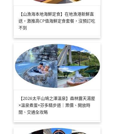
【山漁海本地海鮮定食】在地漁港新鮮直
送，激推高CP值海鮮定食套餐，沒預訂吃
不到
【2026太平山鳩之澤溫泉】森林露天湯屋
×溫泉煮蛋×芬多精步道｜票價、開放時
間、交通全攻略