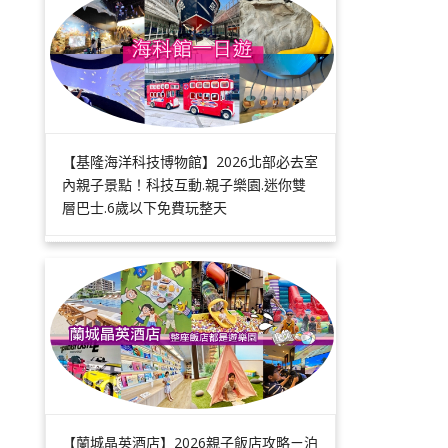
【基隆海洋科技博物館】2026北部必去室
內親子景點！科技互動.親子樂園.迷你雙
層巴士.6歲以下免費玩整天
【蘭城晶英酒店】2026親子飯店攻略ㄧ泊