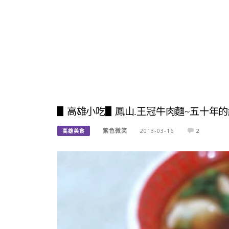
▋高雄小吃▋鳳山.王冠牛肉麵~五十年
紫色微笑
2013-03-16
2
高雄美食