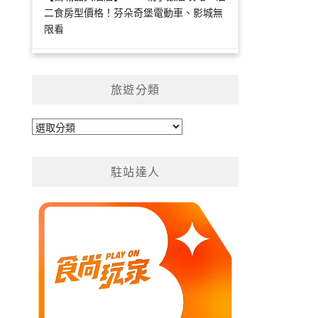
二食房型價格！芬朵奇堡電動車、影城無
限看
旅遊分類
旅
遊
分
駐站達人
類