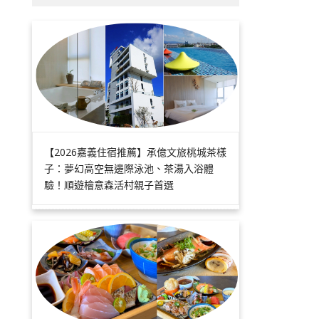
【2026嘉義住宿推薦】承億文旅桃城茶樣
子：夢幻高空無邊際泳池、茶湯入浴體
驗！順遊檜意森活村親子首選