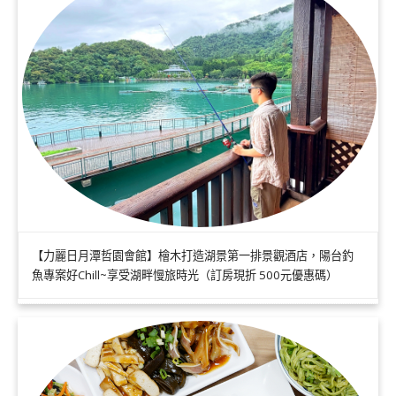
【力麗日月潭哲園會館】檜木打造湖景第一排景觀酒店，陽台釣
魚專案好Chill~享受湖畔慢旅時光（訂房現折 500元優惠碼）