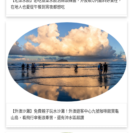
【老柒水餃】必吃韭菜水餃沾蒜頭辣醬，外皮軟Q內餡料好實在，
在地人也愛從午餐到宵夜都想吃
【外澳沙灘】免費親子玩水沙灘！外澳遊客中心九號咖啡館賞龜
山島，看飛行傘衝浪牽罟，還有沖水區超讚