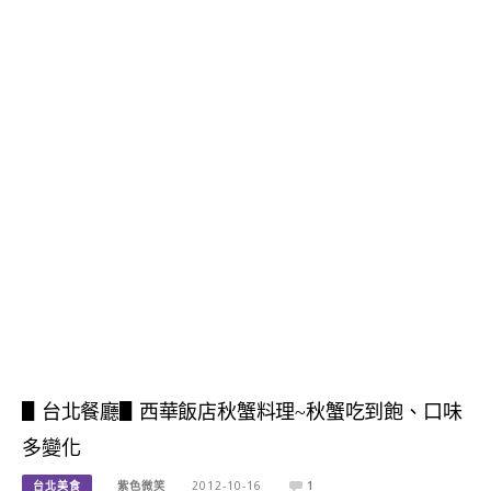
▋台北餐廳▋西華飯店秋蟹料理~秋蟹吃到飽、口味
多變化
台北美食
紫色微笑
2012-10-16
1