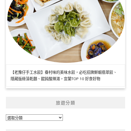
【老豫仔手工水餃】眷村味的美味水餃，必吃招牌鮮蝦翡翠餃、
隱藏版綠藻乾麵、餛飩酸辣湯，宜蘭TOP 10 好食好物
旅遊分類
旅
遊
分