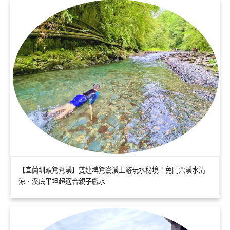
【宜蘭圳頭鴛鴦溪】雙連埤鴛鴦溪上游玩水秘境！免門票溪水清
涼、溪底平坦超適合親子戲水