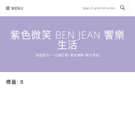
Skip
MENU
to
content
紫色微笑 BEN JEAN 饗樂
生活
深度旅行•一日遊行程•美食推薦•親子景點
標籤:
B