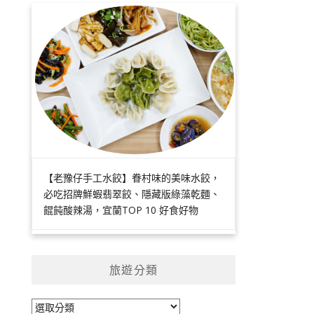
【老豫仔手工水餃】眷村味的美味水餃，
必吃招牌鮮蝦翡翠餃、隱藏版綠藻乾麵、
餛飩酸辣湯，宜蘭TOP 10 好食好物
旅遊分類
旅