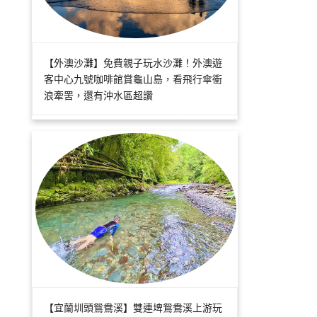
【外澳沙灘】免費親子玩水沙灘！外澳遊
客中心九號咖啡館賞龜山島，看飛行傘衝
浪牽罟，還有沖水區超讚
【宜蘭圳頭鴛鴦溪】雙連埤鴛鴦溪上游玩