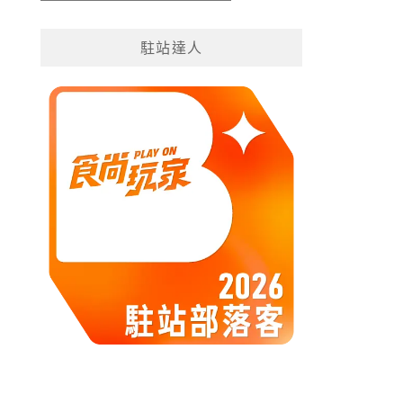
遊
分
駐站達人
類