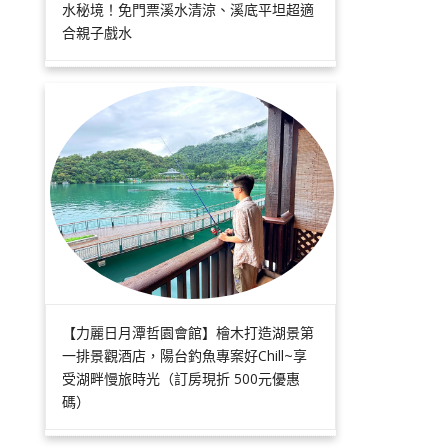
水秘境！免門票溪水清涼、溪底平坦超適
合親子戲水
【力麗日月潭哲園會館】檜木打造湖景第
一排景觀酒店，陽台釣魚專案好Chill~享
受湖畔慢旅時光（訂房現折 500元優惠
碼）