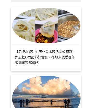
【老柒水餃】必吃韭菜水餃沾蒜頭辣醬，
外皮軟Q內餡料好實在，在地人也愛從午
餐到宵夜都想吃