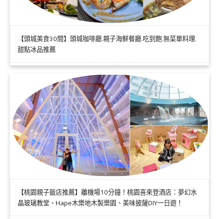
【頭城美食30間】頭城咖啡廳.親子海鮮餐廳.吃到飽.無菜單料理.
甜點冰品推薦
【桃園親子飯店推薦】離機場10分鐘！桃園喜來登酒店：夢幻水
晶玻璃教堂、Hape木樂地木製樂園、美味披薩DIY一日遊！