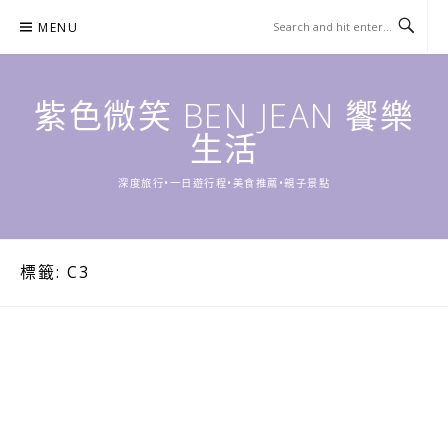
Skip
MENU
to
content
紫色微笑 BEN JEAN 饗樂
生活
深度旅行•一日遊行程•美食推薦•親子景點
標籤:
C3