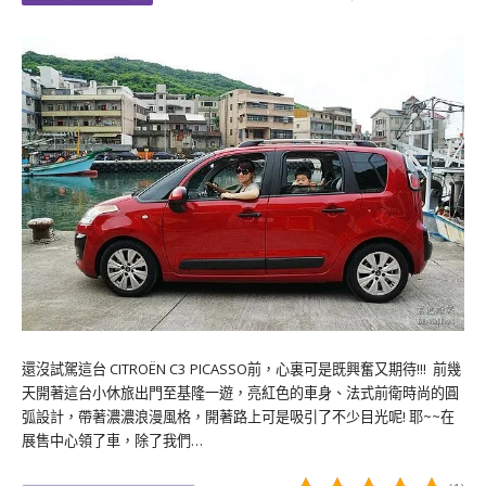
還沒試駕這台 CITROËN C3 PICASSO前，心裏可是既興奮又期待!!! 前幾
天開著這台小休旅出門至基隆一遊，亮紅色的車身、法式前衛時尚的圓
弧設計，帶著濃濃浪漫風格，開著路上可是吸引了不少目光呢! 耶~~在
展售中心領了車，除了我們…