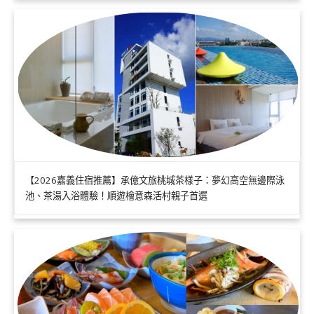
【2026嘉義住宿推薦】承億文旅桃城茶樣子：夢幻高空無邊際泳
池、茶湯入浴體驗！順遊檜意森活村親子首選