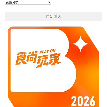
旅
遊
分
駐站達人
類