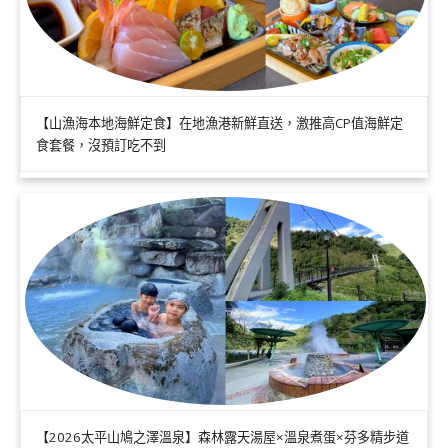
【山漁海本地海鮮定食】在地漁港新鮮直送，激推高CP值海鮮定
食套餐，沒預訂吃不到
【2026太平山鳩之澤溫泉】森林露天湯屋×溫泉煮蛋×芬多精步道