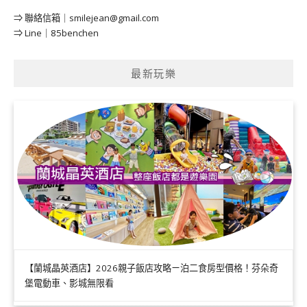
⇒ 聯絡信箱｜
smilejean@gmail.com
⇒ Line｜85benchen
最新玩樂
【蘭城晶英酒店】2026親子飯店攻略ㄧ泊二食房型價格！芬朵奇
堡電動車、影城無限看