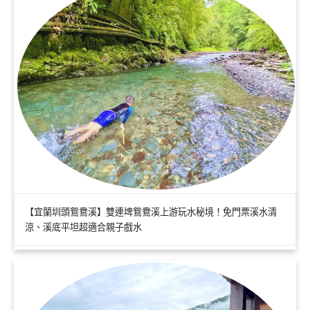
【宜蘭圳頭鴛鴦溪】雙連埤鴛鴦溪上游玩水秘境！免門票溪水清
涼、溪底平坦超適合親子戲水