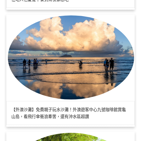
【外澳沙灘】免費親子玩水沙灘！外澳遊客中心九號咖啡館賞龜
山島，看飛行傘衝浪牽罟，還有沖水區超讚