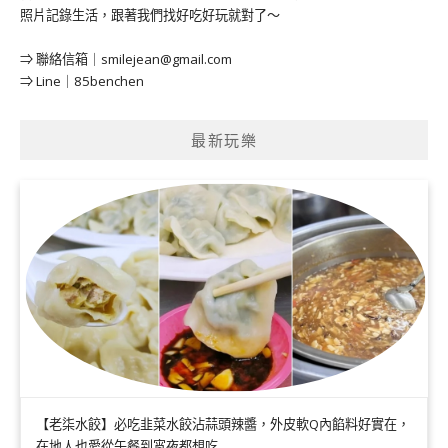
照片記錄生活，跟著我們找好吃好玩就對了～
⇒ 聯絡信箱｜
smilejean@gmail.com
⇒ Line｜85benchen
最新玩樂
【老柒水餃】必吃韭菜水餃沾蒜頭辣醬，外皮軟Q內餡料好實在，
在地人也愛從午餐到宵夜都想吃