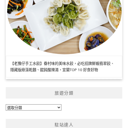
【老豫仔手工水餃】眷村味的美味水餃，必吃招牌鮮蝦翡翠餃、
隱藏版綠藻乾麵、餛飩酸辣湯，宜蘭TOP 10 好食好物
旅遊分類
旅
遊
分
駐站達人
類