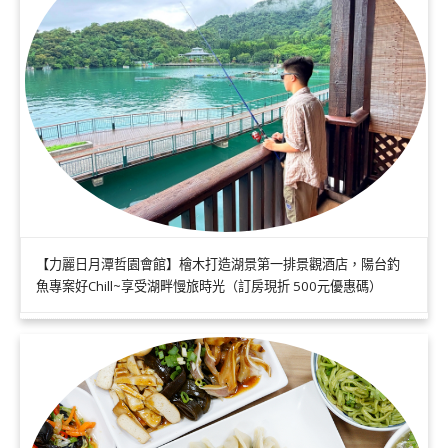
【力麗日月潭哲園會館】檜木打造湖景第一排景觀酒店，陽台釣
魚專案好Chill~享受湖畔慢旅時光（訂房現折 500元優惠碼）