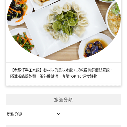
【老豫仔手工水餃】眷村味的美味水餃，必吃招牌鮮蝦翡翠餃、
隱藏版綠藻乾麵、餛飩酸辣湯，宜蘭TOP 10 好食好物
旅遊分類
旅
遊
分