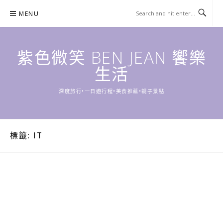
Skip
MENU
to
content
紫色微笑 BEN JEAN 饗樂
生活
深度旅行•一日遊行程•美食推薦•親子景點
標籤:
IT