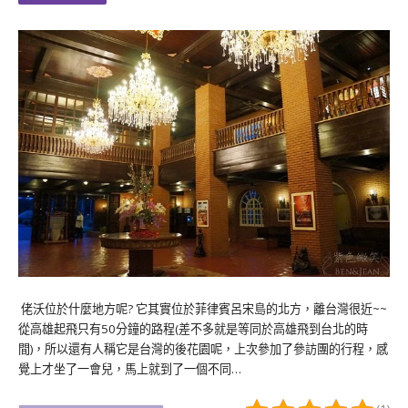
佬沃位於什麼地方呢? 它其實位於菲律賓呂宋島的北方，離台灣很近~~
從高雄起飛只有50分鐘的路程(差不多就是等同於高雄飛到台北的時
間)，所以還有人稱它是台灣的後花園呢，上次參加了參訪團的行程，感
覺上才坐了一會兒，馬上就到了一個不同…