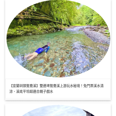
【宜蘭圳頭鴛鴦溪】雙連埤鴛鴦溪上游玩水秘境！免門票溪水清
涼、溪底平坦超適合親子戲水