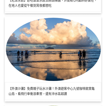
【老柒水餃】必吃韭菜水餃沾蒜頭辣醬，外皮軟Q內餡料好實在，
在地人也愛從午餐到宵夜都想吃
【外澳沙灘】免費親子玩水沙灘！外澳遊客中心九號咖啡館賞龜
山島，看飛行傘衝浪牽罟，還有沖水區超讚