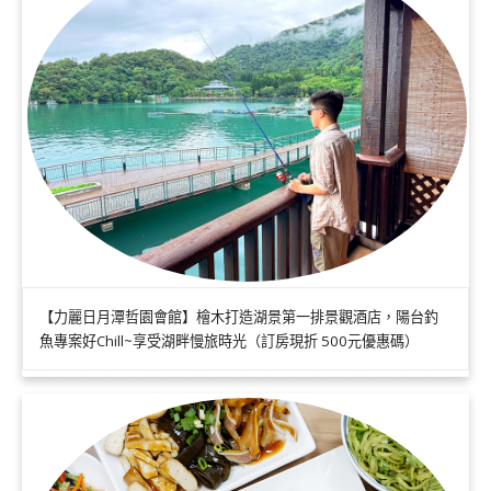
【力麗日月潭哲園會館】檜木打造湖景第一排景觀酒店，陽台釣
魚專案好Chill~享受湖畔慢旅時光（訂房現折 500元優惠碼）