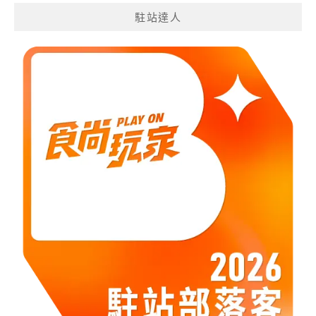
分
駐站達人
類