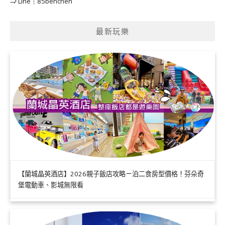
⇒ Line｜85benchen
最新玩樂
【蘭城晶英酒店】2026親子飯店攻略ㄧ泊二食房型價格！芬朵奇
堡電動車、影城無限看