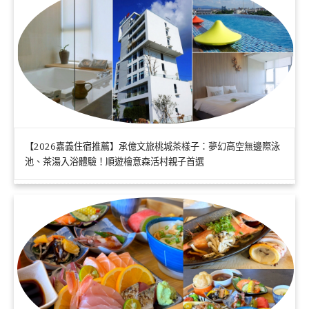
【2026嘉義住宿推薦】承億文旅桃城茶樣子：夢幻高空無邊際泳
池、茶湯入浴體驗！順遊檜意森活村親子首選