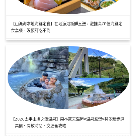
【山漁海本地海鮮定食】在地漁港新鮮直送，激推高CP值海鮮定
食套餐，沒預訂吃不到
【2026太平山鳩之澤溫泉】森林露天湯屋×溫泉煮蛋×芬多精步道
｜票價、開放時間、交通全攻略