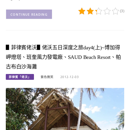
(3)
CONTINUE READING
▋菲律賓佬沃▋佬沃五日深度之旅day4(上)~博加得
岬燈塔、班奎風力發電廠、SAUD Beach Resort、帕
古布白沙海灘
菲律賓「佬沃」
紫色微笑
2012-12-03