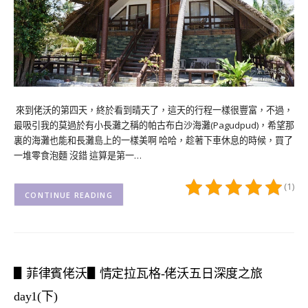
來到佬沃的第四天，終於看到晴天了，這天的行程一樣很豐富，不過，
最吸引我的莫過於有小長灘之稱的帕古布白沙海灘(Pagudpud)，希望那
裏的海灘也能和長灘島上的一樣美啊 哈哈，趁著下車休息的時候，買了
一堆零食泡麵 沒錯 這算是第一…
(1)
CONTINUE READING
▋菲律賓佬沃▋情定拉瓦格-佬沃五日深度之旅
day1(下)