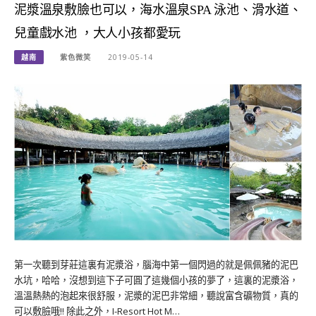
泥漿溫泉敷臉也可以，海水溫泉SPA 泳池、滑水道、
兒童戲水池 ，大人小孩都愛玩
越南
紫色微笑
2019-05-14
第一次聽到芽莊這裏有泥漿浴，腦海中第一個閃過的就是佩佩豬的泥巴
水坑，哈哈，沒想到這下子可圓了這幾個小孩的夢了，這裏的泥漿浴，
溫溫熱熱的泡起來很舒服，泥漿的泥巴非常細，聽說富含礦物質，真的
可以敷臉哦!! 除此之外，I-Resort Hot M…