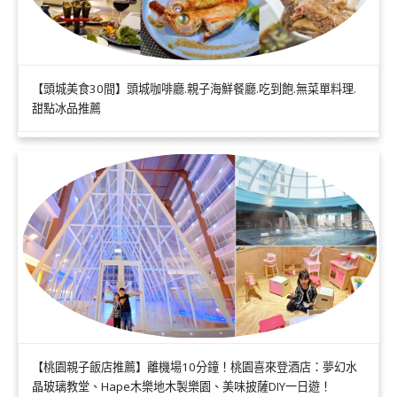
【頭城美食30間】頭城咖啡廳.親子海鮮餐廳.吃到飽.無菜單料理.
甜點冰品推薦
【桃園親子飯店推薦】離機場10分鐘！桃園喜來登酒店：夢幻水
晶玻璃教堂、Hape木樂地木製樂園、美味披薩DIY一日遊！