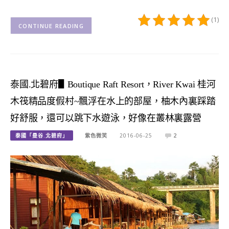
(1)
CONTINUE READING
泰國.北碧府▋Boutique Raft Resort，River Kwai 桂河
木筏精品度假村~飄浮在水上的部屋，柚木內裏踩踏
好舒服，還可以跳下水遊泳，好像在叢林裏露營
泰國「曼谷.北碧府」
紫色微笑
2016-06-25
2